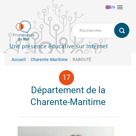
Aller

EN
au
contenu
principal
Une présence éducative sur Internet
Fil d'Ariane
Accueil
Charente-Maritime
RABOUTÉ
Département de la
Charente-Maritime