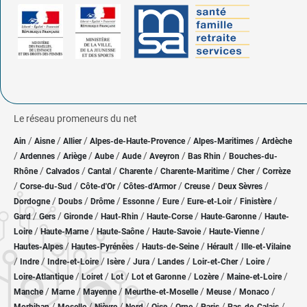
Le réseau promeneurs du net
/
/
/
/
/
Ain
Aisne
Allier
Alpes-de-Haute-Provence
Alpes-Maritimes
Ardèche
/
/
/
/
/
/
/
Ardennes
Ariège
Aube
Aude
Aveyron
Bas Rhin
Bouches-du-
/
/
/
/
/
/
Rhône
Calvados
Cantal
Charente
Charente-Maritime
Cher
Corrèze
/
/
/
/
/
/
Corse-du-Sud
Côte-d'Or
Côtes-d'Armor
Creuse
Deux Sèvres
/
/
/
/
/
/
/
Dordogne
Doubs
Drôme
Essonne
Eure
Eure-et-Loir
Finistère
/
/
/
/
/
/
Gard
Gers
Gironde
Haut-Rhin
Haute-Corse
Haute-Garonne
Haute-
/
/
/
/
/
Loire
Haute-Marne
Haute-Saône
Haute-Savoie
Haute-Vienne
/
/
/
/
Hautes-Alpes
Hautes-Pyrénées
Hauts-de-Seine
Hérault
Ille-et-Vilaine
/
/
/
/
/
/
/
/
Indre
Indre-et-Loire
Isère
Jura
Landes
Loir-et-Cher
Loire
/
/
/
/
/
/
Loire-Atlantique
Loiret
Lot
Lot et Garonne
Lozère
Maine-et-Loire
/
/
/
/
/
/
Manche
Marne
Mayenne
Meurthe-et-Moselle
Meuse
Monaco
/
/
/
/
/
/
/
/