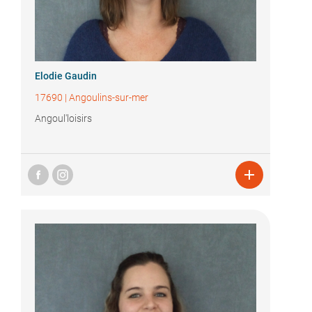
Elodie Gaudin
17690
|
Angoulins-sur-mer
Angoul'loisirs
