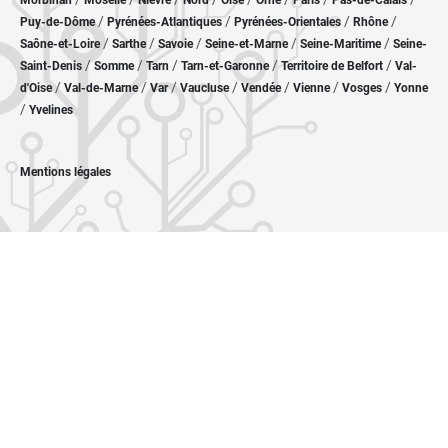
Morbihan
Moselle
Nièvre
Nord
Oise
Orne
Paris
Pas-de-Calais
/
/
/
/
Puy-de-Dôme
Pyrénées-Atlantiques
Pyrénées-Orientales
Rhône
/
/
/
/
/
Saône-et-Loire
Sarthe
Savoie
Seine-et-Marne
Seine-Maritime
Seine-
/
/
/
/
/
Saint-Denis
Somme
Tarn
Tarn-et-Garonne
Territoire de Belfort
Val-
/
/
/
/
/
/
/
d'Oise
Val-de-Marne
Var
Vaucluse
Vendée
Vienne
Vosges
Yonne
/
Yvelines
Mentions légales