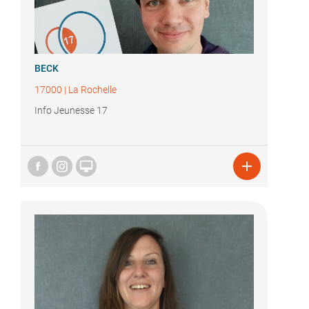
BECK
17000
|
La Rochelle
Info Jeunesse 17

