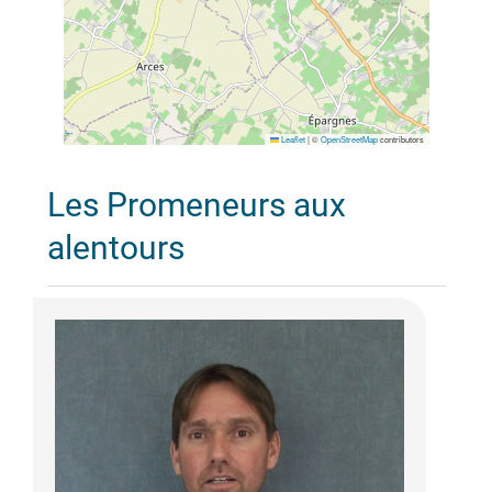
Leaflet
|
©
OpenStreetMap
contributors
Les Promeneurs aux
alentours