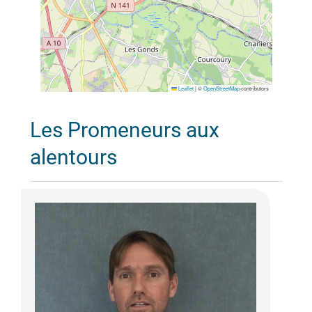
Leaflet
|
©
OpenStreetMap
contributors
Les Promeneurs aux
alentours