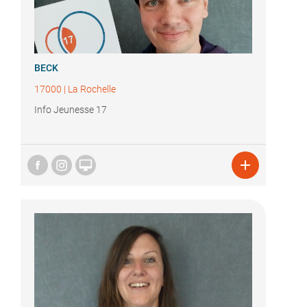
BECK
17000
|
La Rochelle
Info Jeunesse 17

