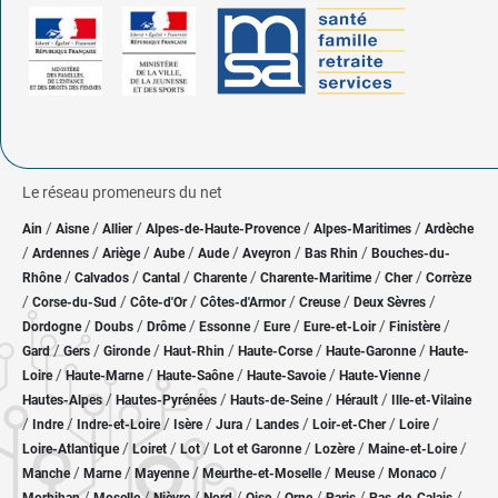
Le réseau promeneurs du net
/
/
/
/
/
Ain
Aisne
Allier
Alpes-de-Haute-Provence
Alpes-Maritimes
Ardèche
/
/
/
/
/
/
/
Ardennes
Ariège
Aube
Aude
Aveyron
Bas Rhin
Bouches-du-
/
/
/
/
/
/
Rhône
Calvados
Cantal
Charente
Charente-Maritime
Cher
Corrèze
/
/
/
/
/
/
Corse-du-Sud
Côte-d'Or
Côtes-d'Armor
Creuse
Deux Sèvres
/
/
/
/
/
/
/
Dordogne
Doubs
Drôme
Essonne
Eure
Eure-et-Loir
Finistère
/
/
/
/
/
/
Gard
Gers
Gironde
Haut-Rhin
Haute-Corse
Haute-Garonne
Haute-
/
/
/
/
/
Loire
Haute-Marne
Haute-Saône
Haute-Savoie
Haute-Vienne
/
/
/
/
Hautes-Alpes
Hautes-Pyrénées
Hauts-de-Seine
Hérault
Ille-et-Vilaine
/
/
/
/
/
/
/
/
Indre
Indre-et-Loire
Isère
Jura
Landes
Loir-et-Cher
Loire
/
/
/
/
/
/
Loire-Atlantique
Loiret
Lot
Lot et Garonne
Lozère
Maine-et-Loire
/
/
/
/
/
/
Manche
Marne
Mayenne
Meurthe-et-Moselle
Meuse
Monaco
/
/
/
/
/
/
/
/