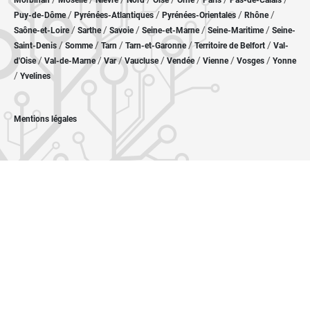
Morbihan
Moselle
Nièvre
Nord
Oise
Orne
Paris
Pas-de-Calais
/
/
/
/
Puy-de-Dôme
Pyrénées-Atlantiques
Pyrénées-Orientales
Rhône
/
/
/
/
/
Saône-et-Loire
Sarthe
Savoie
Seine-et-Marne
Seine-Maritime
Seine-
/
/
/
/
/
Saint-Denis
Somme
Tarn
Tarn-et-Garonne
Territoire de Belfort
Val-
/
/
/
/
/
/
/
d'Oise
Val-de-Marne
Var
Vaucluse
Vendée
Vienne
Vosges
Yonne
/
Yvelines
Mentions légales