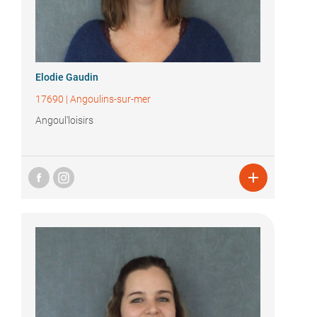
Elodie Gaudin
17690
|
Angoulins-sur-mer
Angoul'loisirs
