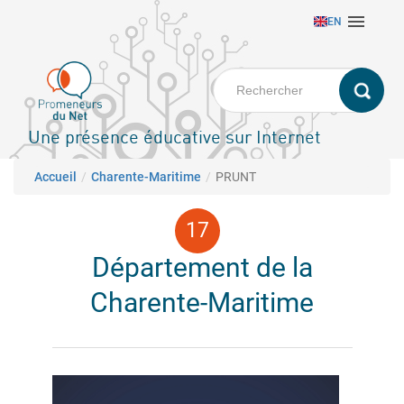
Aller

EN
au
contenu
principal
Une présence éducative sur Internet
Fil d'Ariane
Accueil
Charente-Maritime
PRUNT
Département de la
Charente-Maritime