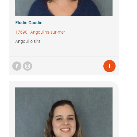
Elodie Gaudin
17690
|
Angoulins-sur-mer
Angoul'loisirs
