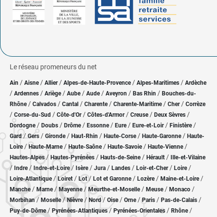
Le réseau promeneurs du net
/
/
/
/
/
Ain
Aisne
Allier
Alpes-de-Haute-Provence
Alpes-Maritimes
Ardèche
/
/
/
/
/
/
/
Ardennes
Ariège
Aube
Aude
Aveyron
Bas Rhin
Bouches-du-
/
/
/
/
/
/
Rhône
Calvados
Cantal
Charente
Charente-Maritime
Cher
Corrèze
/
/
/
/
/
/
Corse-du-Sud
Côte-d'Or
Côtes-d'Armor
Creuse
Deux Sèvres
/
/
/
/
/
/
/
Dordogne
Doubs
Drôme
Essonne
Eure
Eure-et-Loir
Finistère
/
/
/
/
/
/
Gard
Gers
Gironde
Haut-Rhin
Haute-Corse
Haute-Garonne
Haute-
/
/
/
/
/
Loire
Haute-Marne
Haute-Saône
Haute-Savoie
Haute-Vienne
/
/
/
/
Hautes-Alpes
Hautes-Pyrénées
Hauts-de-Seine
Hérault
Ille-et-Vilaine
/
/
/
/
/
/
/
/
Indre
Indre-et-Loire
Isère
Jura
Landes
Loir-et-Cher
Loire
/
/
/
/
/
/
Loire-Atlantique
Loiret
Lot
Lot et Garonne
Lozère
Maine-et-Loire
/
/
/
/
/
/
Manche
Marne
Mayenne
Meurthe-et-Moselle
Meuse
Monaco
/
/
/
/
/
/
/
/
Morbihan
Moselle
Nièvre
Nord
Oise
Orne
Paris
Pas-de-Calais
/
/
/
/
Puy-de-Dôme
Pyrénées-Atlantiques
Pyrénées-Orientales
Rhône