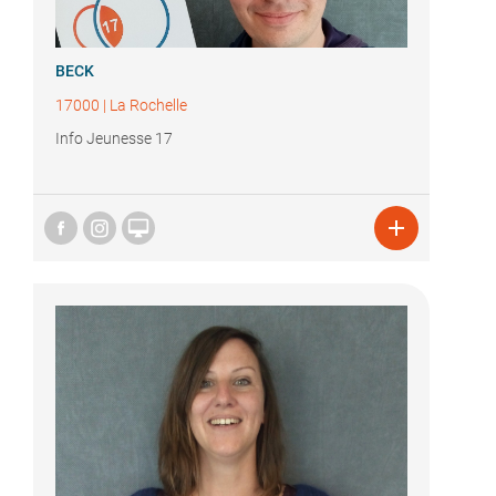
BECK
17000
|
La Rochelle
Info Jeunesse 17

