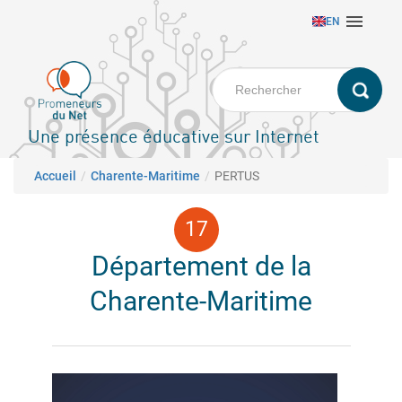
Aller

EN
au
contenu
principal
Une présence éducative sur Internet
Fil d'Ariane
Accueil
Charente-Maritime
PERTUS
Département de la
Charente-Maritime