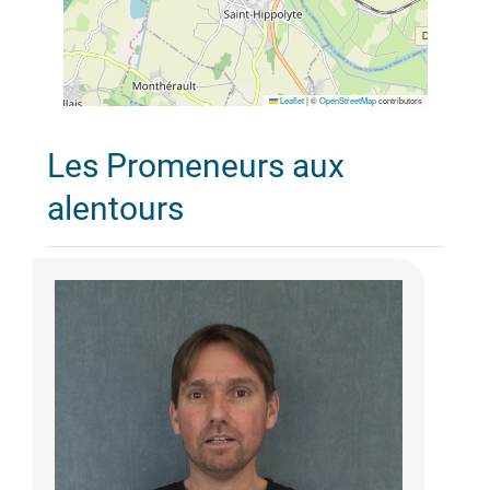
Leaflet
|
©
OpenStreetMap
contributors
Les Promeneurs aux
alentours