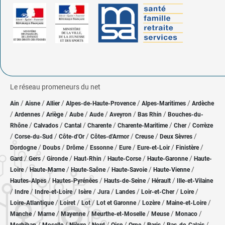
Le réseau promeneurs du net
/
/
/
/
/
Ain
Aisne
Allier
Alpes-de-Haute-Provence
Alpes-Maritimes
Ardèche
/
/
/
/
/
/
/
Ardennes
Ariège
Aube
Aude
Aveyron
Bas Rhin
Bouches-du-
/
/
/
/
/
/
Rhône
Calvados
Cantal
Charente
Charente-Maritime
Cher
Corrèze
/
/
/
/
/
/
Corse-du-Sud
Côte-d'Or
Côtes-d'Armor
Creuse
Deux Sèvres
/
/
/
/
/
/
/
Dordogne
Doubs
Drôme
Essonne
Eure
Eure-et-Loir
Finistère
/
/
/
/
/
/
Gard
Gers
Gironde
Haut-Rhin
Haute-Corse
Haute-Garonne
Haute-
/
/
/
/
/
Loire
Haute-Marne
Haute-Saône
Haute-Savoie
Haute-Vienne
/
/
/
/
Hautes-Alpes
Hautes-Pyrénées
Hauts-de-Seine
Hérault
Ille-et-Vilaine
/
/
/
/
/
/
/
/
Indre
Indre-et-Loire
Isère
Jura
Landes
Loir-et-Cher
Loire
/
/
/
/
/
/
Loire-Atlantique
Loiret
Lot
Lot et Garonne
Lozère
Maine-et-Loire
/
/
/
/
/
/
Manche
Marne
Mayenne
Meurthe-et-Moselle
Meuse
Monaco
/
/
/
/
/
/
/
/