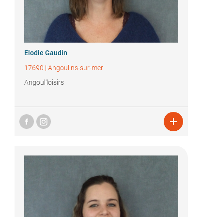
Elodie Gaudin
17690
|
Angoulins-sur-mer
Angoul'loisirs
