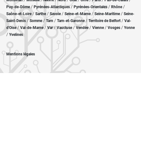
Morbihan
Moselle
Nièvre
Nord
Oise
Orne
Paris
Pas-de-Calais
/
/
/
/
Puy-de-Dôme
Pyrénées-Atlantiques
Pyrénées-Orientales
Rhône
/
/
/
/
/
Saône-et-Loire
Sarthe
Savoie
Seine-et-Marne
Seine-Maritime
Seine-
/
/
/
/
/
Saint-Denis
Somme
Tarn
Tarn-et-Garonne
Territoire de Belfort
Val-
/
/
/
/
/
/
/
d'Oise
Val-de-Marne
Var
Vaucluse
Vendée
Vienne
Vosges
Yonne
/
Yvelines
Mentions légales