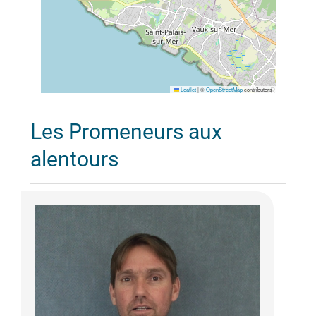
Leaflet
|
©
OpenStreetMap
contributors
Les Promeneurs aux
alentours