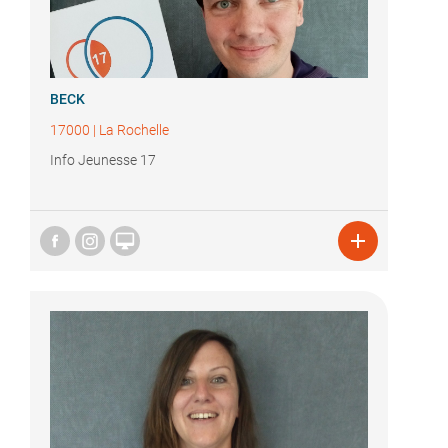
BECK
17000
|
La Rochelle
Info Jeunesse 17

