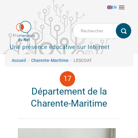
Aller

EN
au
contenu
principal
Une présence éducative sur Internet
Fil d'Ariane
Accueil
Charente-Maritime
LESCOAT
Département de la
Charente-Maritime