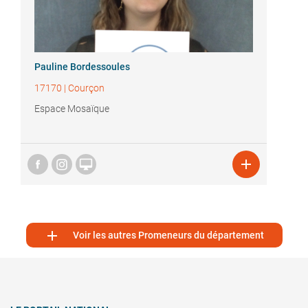
Pauline Bordessoules
17170
|
Courçon
Espace Mosaïque



Voir les autres Promeneurs du département