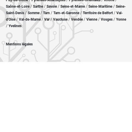
Puy-de-Dôme
Pyrénées-Atlantiques
Pyrénées-Orientales
Rhône
/
/
/
/
/
Saône-et-Loire
Sarthe
Savoie
Seine-et-Marne
Seine-Maritime
Seine-
/
/
/
/
/
Saint-Denis
Somme
Tarn
Tarn-et-Garonne
Territoire de Belfort
Val-
/
/
/
/
/
/
/
d'Oise
Val-de-Marne
Var
Vaucluse
Vendée
Vienne
Vosges
Yonne
/
Yvelines
Mentions légales