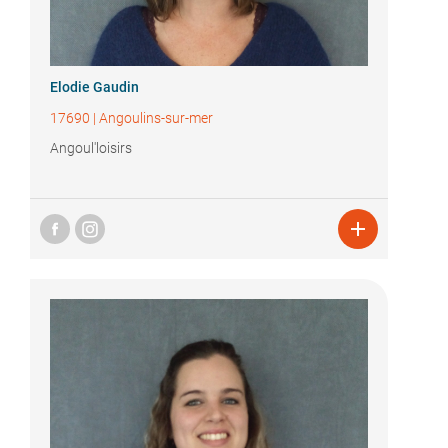
Elodie Gaudin
17690
|
Angoulins-sur-mer
Angoul'loisirs
