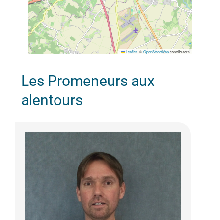
Leaflet
|
©
OpenStreetMap
contributors
Les Promeneurs aux
alentours