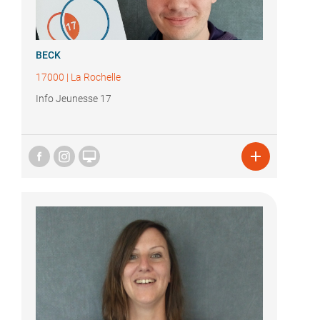
BECK
17000
|
La Rochelle
Info Jeunesse 17

