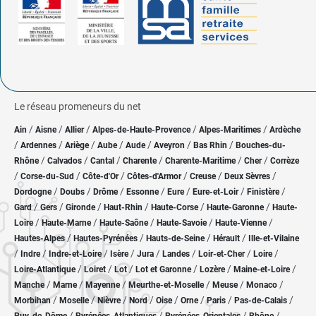
Le réseau promeneurs du net
/
/
/
/
/
Ain
Aisne
Allier
Alpes-de-Haute-Provence
Alpes-Maritimes
Ardèche
/
/
/
/
/
/
/
Ardennes
Ariège
Aube
Aude
Aveyron
Bas Rhin
Bouches-du-
/
/
/
/
/
/
Rhône
Calvados
Cantal
Charente
Charente-Maritime
Cher
Corrèze
/
/
/
/
/
/
Corse-du-Sud
Côte-d'Or
Côtes-d'Armor
Creuse
Deux Sèvres
/
/
/
/
/
/
/
Dordogne
Doubs
Drôme
Essonne
Eure
Eure-et-Loir
Finistère
/
/
/
/
/
/
Gard
Gers
Gironde
Haut-Rhin
Haute-Corse
Haute-Garonne
Haute-
/
/
/
/
/
Loire
Haute-Marne
Haute-Saône
Haute-Savoie
Haute-Vienne
/
/
/
/
Hautes-Alpes
Hautes-Pyrénées
Hauts-de-Seine
Hérault
Ille-et-Vilaine
/
/
/
/
/
/
/
/
Indre
Indre-et-Loire
Isère
Jura
Landes
Loir-et-Cher
Loire
/
/
/
/
/
/
Loire-Atlantique
Loiret
Lot
Lot et Garonne
Lozère
Maine-et-Loire
/
/
/
/
/
/
Manche
Marne
Mayenne
Meurthe-et-Moselle
Meuse
Monaco
/
/
/
/
/
/
/
/
Morbihan
Moselle
Nièvre
Nord
Oise
Orne
Paris
Pas-de-Calais
/
/
/
/