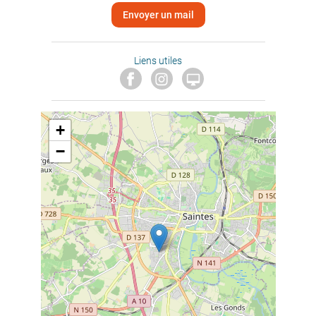
Envoyer un mail
Liens utiles

+
−