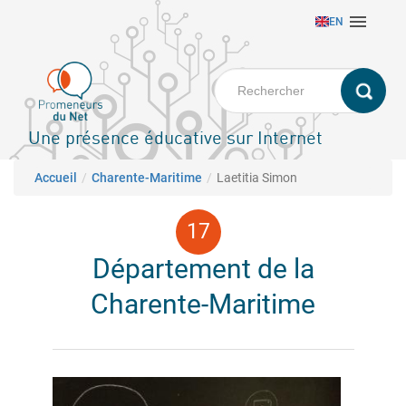
Aller

EN
au
contenu
principal
Une présence éducative sur Internet
Fil d'Ariane
Accueil
Charente-Maritime
Laetitia Simon
Département de la
Charente-Maritime