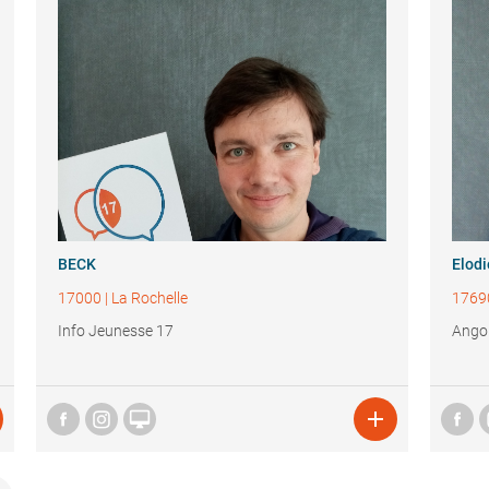
BECK
Elod
17000
|
La Rochelle
1769
Info Jeunesse 17
Angou

