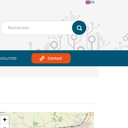
EN
ssources
Contact
+