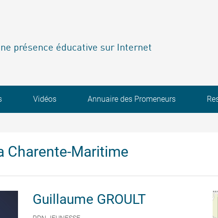
ne présence éducative sur Internet
s
Vidéos
Annuaire des Promeneurs
Re
a Charente-Maritime
Guillaume
GROULT