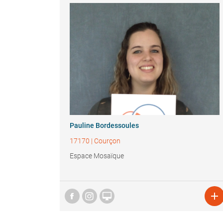
Pauline Bordessoules
17170
|
Courçon
Espace Mosaïque

