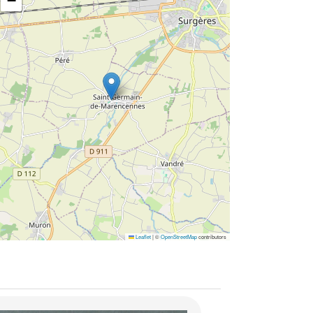
−
Leaflet
|
©
OpenStreetMap
contributors