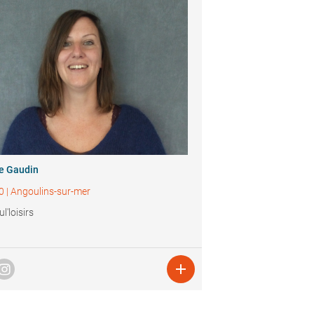
ie Gaudin
0
|
Angoulins-sur-mer
l'loisirs
