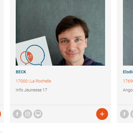
BECK
Elod
17000
|
La Rochelle
1769
Info Jeunesse 17
Angou

