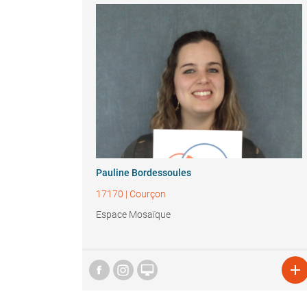
Pauline Bordessoules
17170
|
Courçon
Espace Mosaïque

