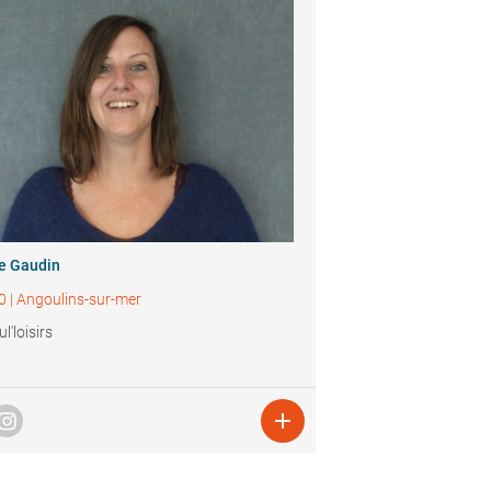
ie Gaudin
0
|
Angoulins-sur-mer
l'loisirs
