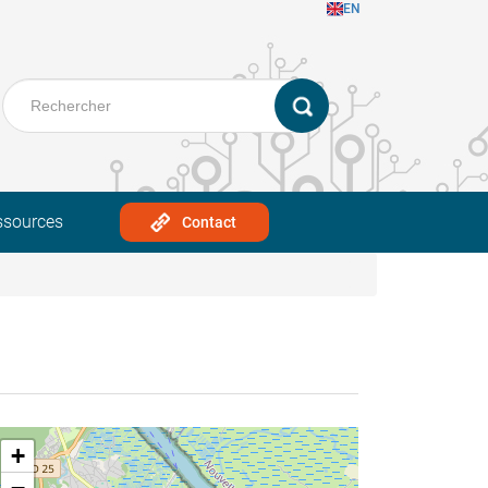
EN
ssources
Contact
+