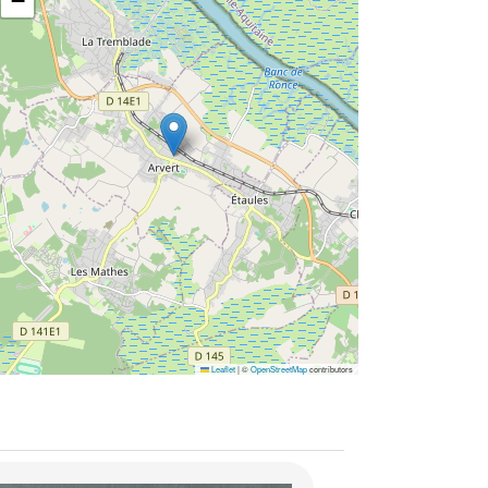
−
Leaflet
|
©
OpenStreetMap
contributors