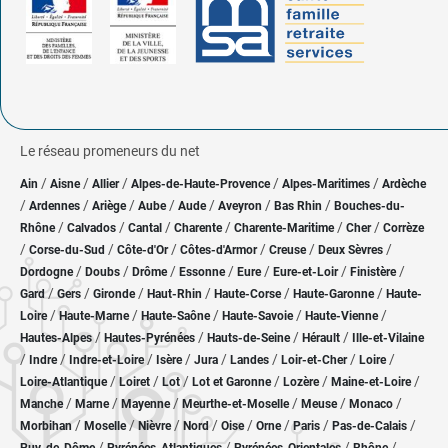
Le réseau promeneurs du net
/
/
/
/
/
Ain
Aisne
Allier
Alpes-de-Haute-Provence
Alpes-Maritimes
Ardèche
/
/
/
/
/
/
/
Ardennes
Ariège
Aube
Aude
Aveyron
Bas Rhin
Bouches-du-
/
/
/
/
/
/
Rhône
Calvados
Cantal
Charente
Charente-Maritime
Cher
Corrèze
/
/
/
/
/
/
Corse-du-Sud
Côte-d'Or
Côtes-d'Armor
Creuse
Deux Sèvres
/
/
/
/
/
/
/
Dordogne
Doubs
Drôme
Essonne
Eure
Eure-et-Loir
Finistère
/
/
/
/
/
/
Gard
Gers
Gironde
Haut-Rhin
Haute-Corse
Haute-Garonne
Haute-
/
/
/
/
/
Loire
Haute-Marne
Haute-Saône
Haute-Savoie
Haute-Vienne
/
/
/
/
Hautes-Alpes
Hautes-Pyrénées
Hauts-de-Seine
Hérault
Ille-et-Vilaine
/
/
/
/
/
/
/
/
Indre
Indre-et-Loire
Isère
Jura
Landes
Loir-et-Cher
Loire
/
/
/
/
/
/
Loire-Atlantique
Loiret
Lot
Lot et Garonne
Lozère
Maine-et-Loire
/
/
/
/
/
/
Manche
Marne
Mayenne
Meurthe-et-Moselle
Meuse
Monaco
/
/
/
/
/
/
/
/
Morbihan
Moselle
Nièvre
Nord
Oise
Orne
Paris
Pas-de-Calais
/
/
/
/