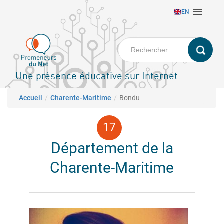
Aller

EN
au
contenu
principal
Une présence éducative sur Internet
Fil d'Ariane
Accueil
Charente-Maritime
Bondu
Département de la
Charente-Maritime