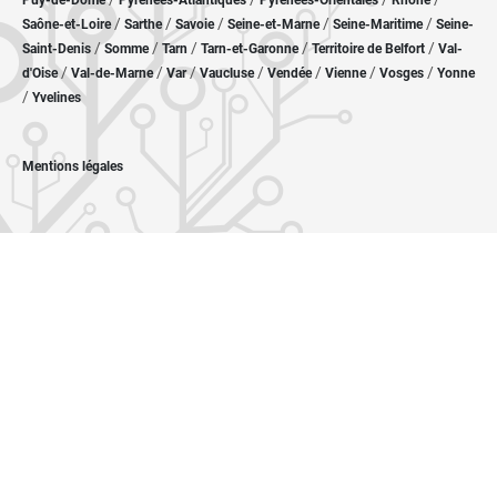
Puy-de-Dôme
Pyrénées-Atlantiques
Pyrénées-Orientales
Rhône
/
/
/
/
/
Saône-et-Loire
Sarthe
Savoie
Seine-et-Marne
Seine-Maritime
Seine-
/
/
/
/
/
Saint-Denis
Somme
Tarn
Tarn-et-Garonne
Territoire de Belfort
Val-
/
/
/
/
/
/
/
d'Oise
Val-de-Marne
Var
Vaucluse
Vendée
Vienne
Vosges
Yonne
/
Yvelines
Mentions légales