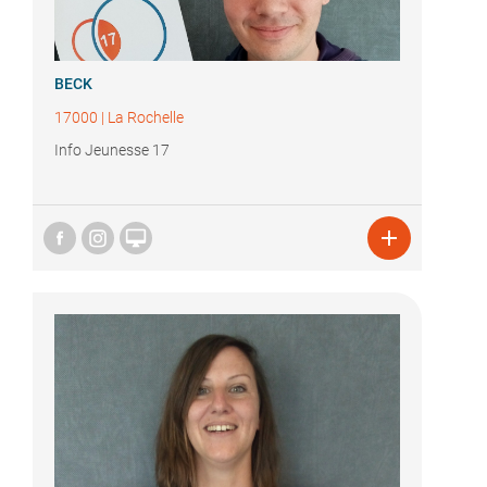
BECK
17000
|
La Rochelle
Info Jeunesse 17

