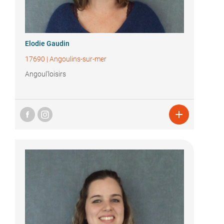
Elodie Gaudin
17690
|
Angoulins-sur-mer
Angoul'loisirs
