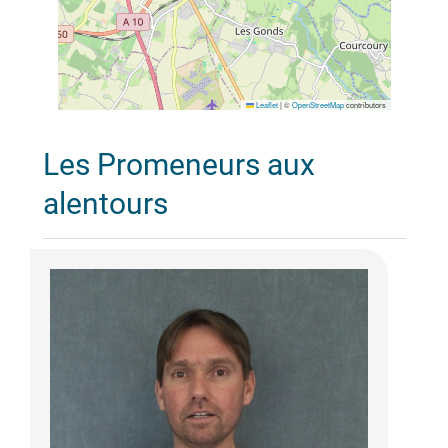
Leaflet
|
©
OpenStreetMap
contributors
Les Promeneurs aux
alentours