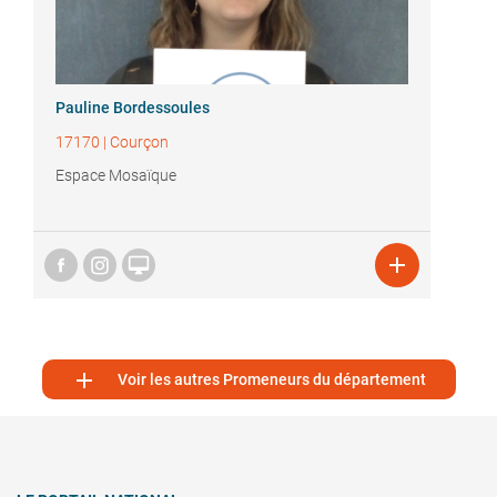
Pauline Bordessoules
17170
|
Courçon
Espace Mosaïque



Voir les autres Promeneurs du département