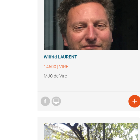
Wilfrid LAURENT
14500
|
VIRE
MJC de Vire

