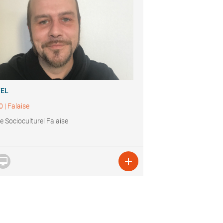
TEL
0
|
Falaise
e Socioculturel Falaise

