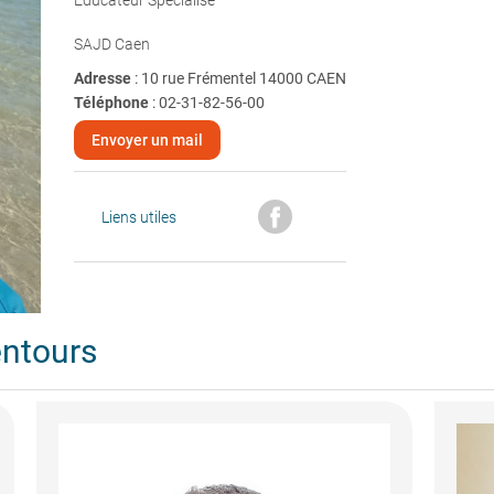
Educateur Spécialisé
SAJD Caen
Adresse
: 10 rue Frémentel 14000 CAEN
Téléphone
:
02-31-82-56-00
Envoyer un mail
Liens utiles
entours