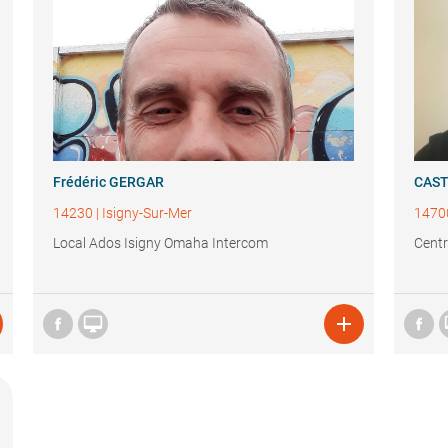
Frédéric GERGAR
CAS
14230
|
Isigny-Sur-Mer
1470
Local Ados Isigny Omaha Intercom
Centr

