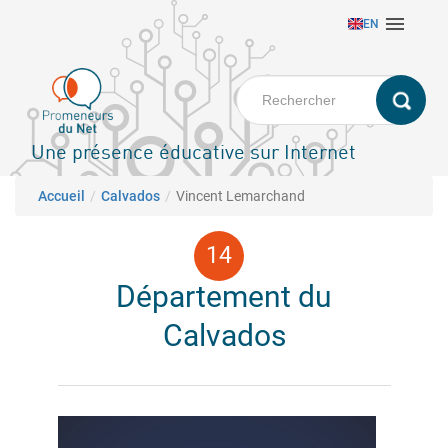
Aller

EN
au
contenu
principal
Une présence éducative sur Internet
Fil d'Ariane
Accueil
Calvados
Vincent Lemarchand
Département du
Calvados