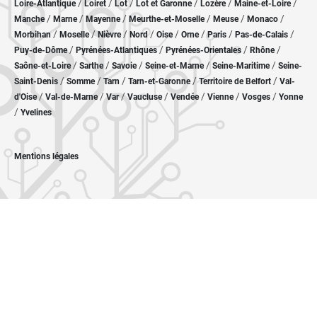
/
/
/
/
/
/
Loire-Atlantique
Loiret
Lot
Lot et Garonne
Lozère
Maine-et-Loire
/
/
/
/
/
/
Manche
Marne
Mayenne
Meurthe-et-Moselle
Meuse
Monaco
/
/
/
/
/
/
/
/
Morbihan
Moselle
Nièvre
Nord
Oise
Orne
Paris
Pas-de-Calais
/
/
/
/
Puy-de-Dôme
Pyrénées-Atlantiques
Pyrénées-Orientales
Rhône
/
/
/
/
/
Saône-et-Loire
Sarthe
Savoie
Seine-et-Marne
Seine-Maritime
Seine-
/
/
/
/
/
Saint-Denis
Somme
Tarn
Tarn-et-Garonne
Territoire de Belfort
Val-
/
/
/
/
/
/
/
d'Oise
Val-de-Marne
Var
Vaucluse
Vendée
Vienne
Vosges
Yonne
/
Yvelines
Mentions légales