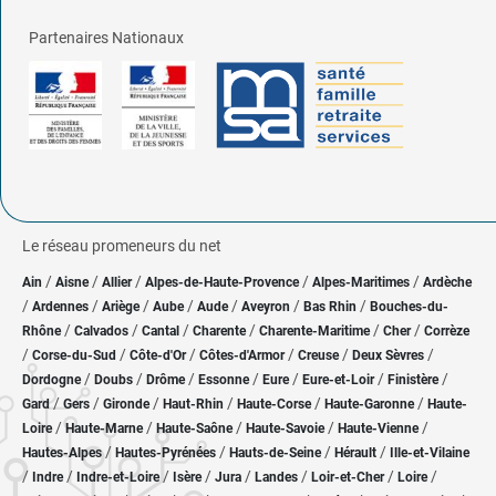
Partenaires Nationaux
Le réseau promeneurs du net
/
/
/
/
/
Ain
Aisne
Allier
Alpes-de-Haute-Provence
Alpes-Maritimes
Ardèche
/
/
/
/
/
/
/
Ardennes
Ariège
Aube
Aude
Aveyron
Bas Rhin
Bouches-du-
/
/
/
/
/
/
Rhône
Calvados
Cantal
Charente
Charente-Maritime
Cher
Corrèze
/
/
/
/
/
/
Corse-du-Sud
Côte-d'Or
Côtes-d'Armor
Creuse
Deux Sèvres
/
/
/
/
/
/
/
Dordogne
Doubs
Drôme
Essonne
Eure
Eure-et-Loir
Finistère
/
/
/
/
/
/
Gard
Gers
Gironde
Haut-Rhin
Haute-Corse
Haute-Garonne
Haute-
/
/
/
/
/
Loire
Haute-Marne
Haute-Saône
Haute-Savoie
Haute-Vienne
/
/
/
/
Hautes-Alpes
Hautes-Pyrénées
Hauts-de-Seine
Hérault
Ille-et-Vilaine
/
/
/
/
/
/
/
/
Indre
Indre-et-Loire
Isère
Jura
Landes
Loir-et-Cher
Loire