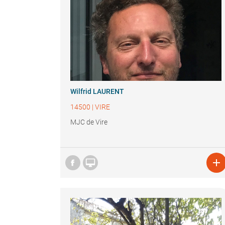
Wilfrid LAURENT
14500
|
VIRE
MJC de Vire

