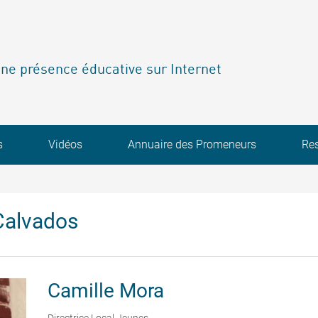
ne présence éducative sur Internet
s
Vidéos
Annuaire des Promeneurs
Re
Calvados
Camille
Mora