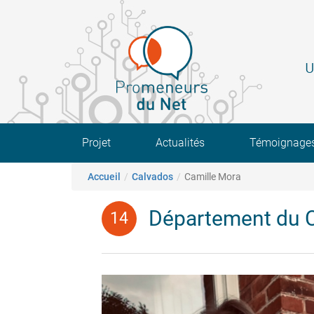
Aller
au
contenu
principal
U
Main navigation
Projet
Actualités
Témoignage
Fil d'Ariane
Accueil
Calvados
Camille Mora
Département du 