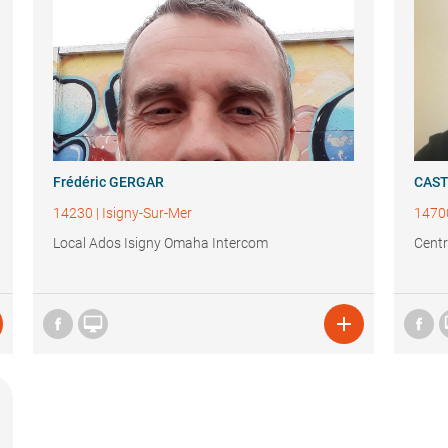
Frédéric GERGAR
CAS
14230
|
Isigny-Sur-Mer
1470
Local Ados Isigny Omaha Intercom
Centr

