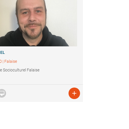
TEL
0
|
Falaise
e Socioculturel Falaise

