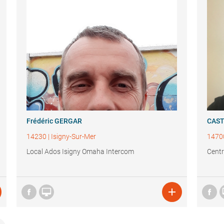
Frédéric GERGAR
CAS
14230
|
Isigny-Sur-Mer
1470
Local Ados Isigny Omaha Intercom
Centr

