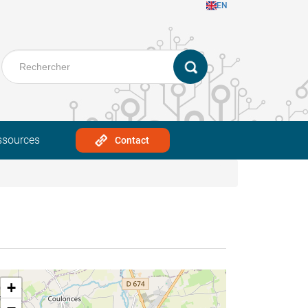
EN
ssources
Contact
+