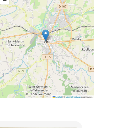
−
Leaflet
|
©
OpenStreetMap
contributors