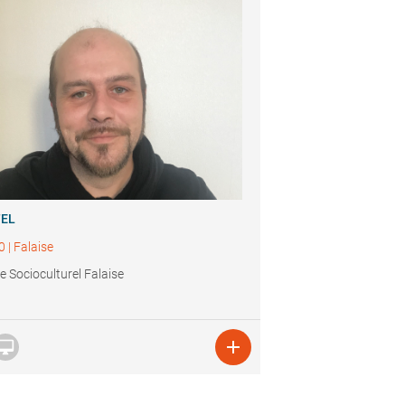
TEL
0
|
Falaise
e Socioculturel Falaise

