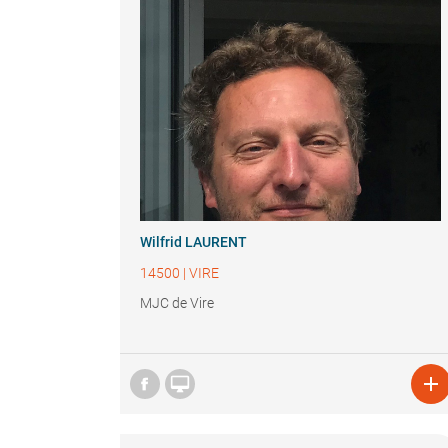
Wilfrid LAURENT
14500
|
VIRE
MJC de Vire

