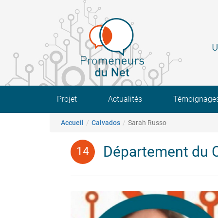
Aller
au
contenu
principal
U
Main navigation
Projet
Actualités
Témoignage
Fil d'Ariane
Accueil
Calvados
Sarah Russo
Département du 