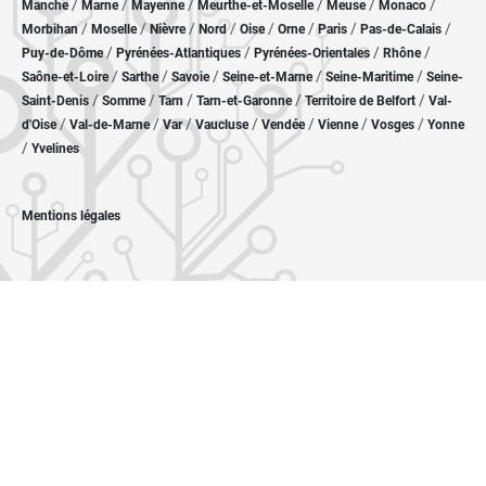
/
/
/
/
/
/
Manche
Marne
Mayenne
Meurthe-et-Moselle
Meuse
Monaco
/
/
/
/
/
/
/
/
Morbihan
Moselle
Nièvre
Nord
Oise
Orne
Paris
Pas-de-Calais
/
/
/
/
Puy-de-Dôme
Pyrénées-Atlantiques
Pyrénées-Orientales
Rhône
/
/
/
/
/
Saône-et-Loire
Sarthe
Savoie
Seine-et-Marne
Seine-Maritime
Seine-
/
/
/
/
/
Saint-Denis
Somme
Tarn
Tarn-et-Garonne
Territoire de Belfort
Val-
/
/
/
/
/
/
/
d'Oise
Val-de-Marne
Var
Vaucluse
Vendée
Vienne
Vosges
Yonne
/
Yvelines
Mentions légales