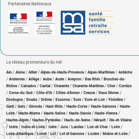
Partenaires Nationaux
Le réseau promeneurs du net
/
/
/
/
/
Ain
Aisne
Allier
Alpes-de-Haute-Provence
Alpes-Maritimes
Ardèche
/
/
/
/
/
/
/
Ardennes
Ariège
Aube
Aude
Aveyron
Bas Rhin
Bouches-du-
/
/
/
/
/
/
Rhône
Calvados
Cantal
Charente
Charente-Maritime
Cher
Corrèze
/
/
/
/
/
/
Corse-du-Sud
Côte-d'Or
Côtes-d'Armor
Creuse
Deux Sèvres
/
/
/
/
/
/
/
Dordogne
Doubs
Drôme
Essonne
Eure
Eure-et-Loir
Finistère
/
/
/
/
/
/
Gard
Gers
Gironde
Haut-Rhin
Haute-Corse
Haute-Garonne
Haute-
/
/
/
/
/
Loire
Haute-Marne
Haute-Saône
Haute-Savoie
Haute-Vienne
/
/
/
/
Hautes-Alpes
Hautes-Pyrénées
Hauts-de-Seine
Hérault
Ille-et-Vilaine
/
/
/
/
/
/
/
/
Indre
Indre-et-Loire
Isère
Jura
Landes
Loir-et-Cher
Loire
/
/
/
/
/
/
Loire-Atlantique
Loiret
Lot
Lot et Garonne
Lozère
Maine-et-Loire