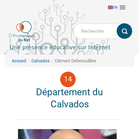
Aller

EN
au
contenu
principal
Une présence éducative sur Internet
Fil d'Ariane
Accueil
Calvados
Clément Defenouillère
Département du
Calvados