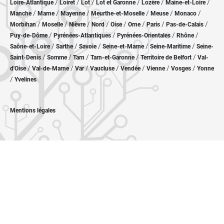
/
/
/
/
/
/
Loire-Atlantique
Loiret
Lot
Lot et Garonne
Lozère
Maine-et-Loire
/
/
/
/
/
/
Manche
Marne
Mayenne
Meurthe-et-Moselle
Meuse
Monaco
/
/
/
/
/
/
/
/
Morbihan
Moselle
Nièvre
Nord
Oise
Orne
Paris
Pas-de-Calais
/
/
/
/
Puy-de-Dôme
Pyrénées-Atlantiques
Pyrénées-Orientales
Rhône
/
/
/
/
/
Saône-et-Loire
Sarthe
Savoie
Seine-et-Marne
Seine-Maritime
Seine-
/
/
/
/
/
Saint-Denis
Somme
Tarn
Tarn-et-Garonne
Territoire de Belfort
Val-
/
/
/
/
/
/
/
d'Oise
Val-de-Marne
Var
Vaucluse
Vendée
Vienne
Vosges
Yonne
/
Yvelines
Mentions légales