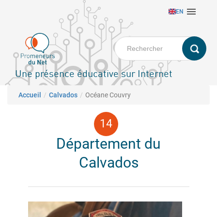
Aller

EN
au
contenu
principal
Une présence éducative sur Internet
Fil d'Ariane
Accueil
Calvados
Océane Couvry
Département du
Calvados