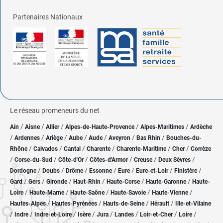
Partenaires Nationaux
Le réseau promeneurs du net
/
/
/
/
/
Ain
Aisne
Allier
Alpes-de-Haute-Provence
Alpes-Maritimes
Ardèche
/
/
/
/
/
/
/
Ardennes
Ariège
Aube
Aude
Aveyron
Bas Rhin
Bouches-du-
/
/
/
/
/
/
Rhône
Calvados
Cantal
Charente
Charente-Maritime
Cher
Corrèze
/
/
/
/
/
/
Corse-du-Sud
Côte-d'Or
Côtes-d'Armor
Creuse
Deux Sèvres
/
/
/
/
/
/
/
Dordogne
Doubs
Drôme
Essonne
Eure
Eure-et-Loir
Finistère
/
/
/
/
/
/
Gard
Gers
Gironde
Haut-Rhin
Haute-Corse
Haute-Garonne
Haute-
/
/
/
/
/
Loire
Haute-Marne
Haute-Saône
Haute-Savoie
Haute-Vienne
/
/
/
/
Hautes-Alpes
Hautes-Pyrénées
Hauts-de-Seine
Hérault
Ille-et-Vilaine
/
/
/
/
/
/
/
/
Indre
Indre-et-Loire
Isère
Jura
Landes
Loir-et-Cher
Loire