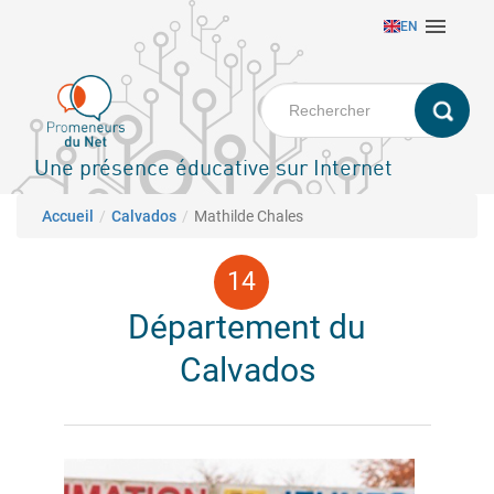
Aller

EN
au
contenu
principal
Une présence éducative sur Internet
Fil d'Ariane
Accueil
Calvados
Mathilde Chales
Département du
Calvados