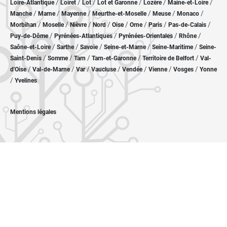
/
/
/
/
/
/
Loire-Atlantique
Loiret
Lot
Lot et Garonne
Lozère
Maine-et-Loire
/
/
/
/
/
/
Manche
Marne
Mayenne
Meurthe-et-Moselle
Meuse
Monaco
/
/
/
/
/
/
/
/
Morbihan
Moselle
Nièvre
Nord
Oise
Orne
Paris
Pas-de-Calais
/
/
/
/
Puy-de-Dôme
Pyrénées-Atlantiques
Pyrénées-Orientales
Rhône
/
/
/
/
/
Saône-et-Loire
Sarthe
Savoie
Seine-et-Marne
Seine-Maritime
Seine-
/
/
/
/
/
Saint-Denis
Somme
Tarn
Tarn-et-Garonne
Territoire de Belfort
Val-
/
/
/
/
/
/
/
d'Oise
Val-de-Marne
Var
Vaucluse
Vendée
Vienne
Vosges
Yonne
/
Yvelines
Mentions légales