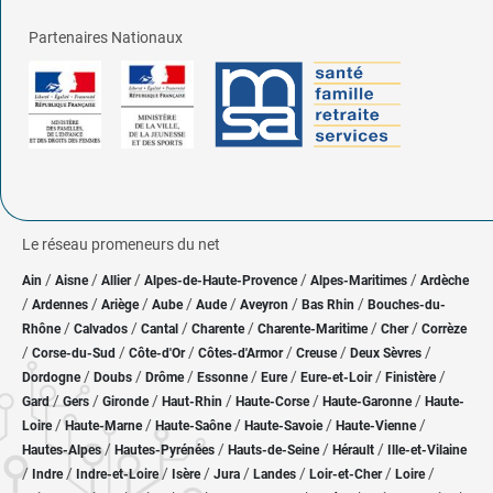
Partenaires Nationaux
Le réseau promeneurs du net
/
/
/
/
/
Ain
Aisne
Allier
Alpes-de-Haute-Provence
Alpes-Maritimes
Ardèche
/
/
/
/
/
/
/
Ardennes
Ariège
Aube
Aude
Aveyron
Bas Rhin
Bouches-du-
/
/
/
/
/
/
Rhône
Calvados
Cantal
Charente
Charente-Maritime
Cher
Corrèze
/
/
/
/
/
/
Corse-du-Sud
Côte-d'Or
Côtes-d'Armor
Creuse
Deux Sèvres
/
/
/
/
/
/
/
Dordogne
Doubs
Drôme
Essonne
Eure
Eure-et-Loir
Finistère
/
/
/
/
/
/
Gard
Gers
Gironde
Haut-Rhin
Haute-Corse
Haute-Garonne
Haute-
/
/
/
/
/
Loire
Haute-Marne
Haute-Saône
Haute-Savoie
Haute-Vienne
/
/
/
/
Hautes-Alpes
Hautes-Pyrénées
Hauts-de-Seine
Hérault
Ille-et-Vilaine
/
/
/
/
/
/
/
/
Indre
Indre-et-Loire
Isère
Jura
Landes
Loir-et-Cher
Loire