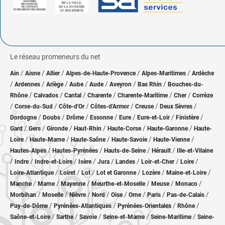
Le réseau promeneurs du net
/
/
/
/
/
Ain
Aisne
Allier
Alpes-de-Haute-Provence
Alpes-Maritimes
Ardèche
/
/
/
/
/
/
/
Ardennes
Ariège
Aube
Aude
Aveyron
Bas Rhin
Bouches-du-
/
/
/
/
/
/
Rhône
Calvados
Cantal
Charente
Charente-Maritime
Cher
Corrèze
/
/
/
/
/
/
Corse-du-Sud
Côte-d'Or
Côtes-d'Armor
Creuse
Deux Sèvres
/
/
/
/
/
/
/
Dordogne
Doubs
Drôme
Essonne
Eure
Eure-et-Loir
Finistère
/
/
/
/
/
/
Gard
Gers
Gironde
Haut-Rhin
Haute-Corse
Haute-Garonne
Haute-
/
/
/
/
/
Loire
Haute-Marne
Haute-Saône
Haute-Savoie
Haute-Vienne
/
/
/
/
Hautes-Alpes
Hautes-Pyrénées
Hauts-de-Seine
Hérault
Ille-et-Vilaine
/
/
/
/
/
/
/
/
Indre
Indre-et-Loire
Isère
Jura
Landes
Loir-et-Cher
Loire
/
/
/
/
/
/
Loire-Atlantique
Loiret
Lot
Lot et Garonne
Lozère
Maine-et-Loire
/
/
/
/
/
/
Manche
Marne
Mayenne
Meurthe-et-Moselle
Meuse
Monaco
/
/
/
/
/
/
/
/
Morbihan
Moselle
Nièvre
Nord
Oise
Orne
Paris
Pas-de-Calais
/
/
/
/
Puy-de-Dôme
Pyrénées-Atlantiques
Pyrénées-Orientales
Rhône
/
/
/
/
/
Saône-et-Loire
Sarthe
Savoie
Seine-et-Marne
Seine-Maritime
Seine-