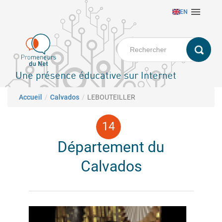
Aller

EN
au
contenu
principal
Une présence éducative sur Internet
Fil d'Ariane
Accueil
Calvados
LEBOUTEILLER
Département du
Calvados