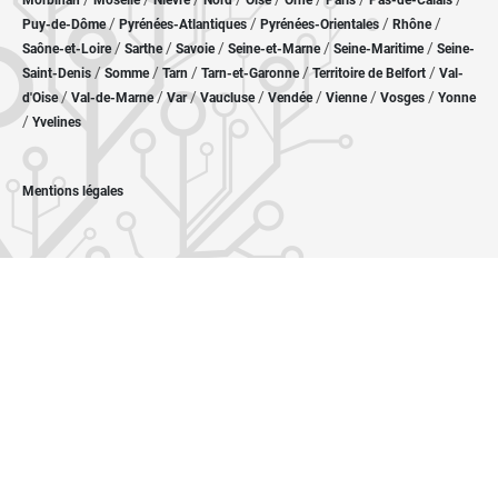
Morbihan
Moselle
Nièvre
Nord
Oise
Orne
Paris
Pas-de-Calais
/
/
/
/
Puy-de-Dôme
Pyrénées-Atlantiques
Pyrénées-Orientales
Rhône
/
/
/
/
/
Saône-et-Loire
Sarthe
Savoie
Seine-et-Marne
Seine-Maritime
Seine-
/
/
/
/
/
Saint-Denis
Somme
Tarn
Tarn-et-Garonne
Territoire de Belfort
Val-
/
/
/
/
/
/
/
d'Oise
Val-de-Marne
Var
Vaucluse
Vendée
Vienne
Vosges
Yonne
/
Yvelines
Mentions légales