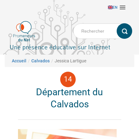
Aller

EN
au
contenu
principal
Une présence éducative sur Internet
Fil d'Ariane
Accueil
Calvados
Jessica Lartigue
Département du
Calvados