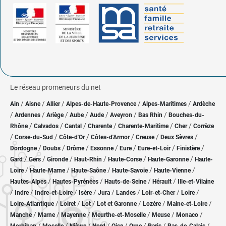
Le réseau promeneurs du net
/
/
/
/
/
Ain
Aisne
Allier
Alpes-de-Haute-Provence
Alpes-Maritimes
Ardèche
/
/
/
/
/
/
/
Ardennes
Ariège
Aube
Aude
Aveyron
Bas Rhin
Bouches-du-
/
/
/
/
/
/
Rhône
Calvados
Cantal
Charente
Charente-Maritime
Cher
Corrèze
/
/
/
/
/
/
Corse-du-Sud
Côte-d'Or
Côtes-d'Armor
Creuse
Deux Sèvres
/
/
/
/
/
/
/
Dordogne
Doubs
Drôme
Essonne
Eure
Eure-et-Loir
Finistère
/
/
/
/
/
/
Gard
Gers
Gironde
Haut-Rhin
Haute-Corse
Haute-Garonne
Haute-
/
/
/
/
/
Loire
Haute-Marne
Haute-Saône
Haute-Savoie
Haute-Vienne
/
/
/
/
Hautes-Alpes
Hautes-Pyrénées
Hauts-de-Seine
Hérault
Ille-et-Vilaine
/
/
/
/
/
/
/
/
Indre
Indre-et-Loire
Isère
Jura
Landes
Loir-et-Cher
Loire
/
/
/
/
/
/
Loire-Atlantique
Loiret
Lot
Lot et Garonne
Lozère
Maine-et-Loire
/
/
/
/
/
/
Manche
Marne
Mayenne
Meurthe-et-Moselle
Meuse
Monaco
/
/
/
/
/
/
/
/