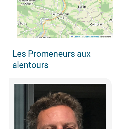
Leaflet
|
©
OpenStreetMap
contributors
Les Promeneurs aux
alentours