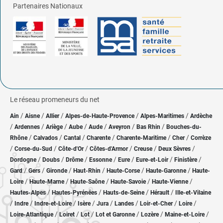
Partenaires Nationaux
Le réseau promeneurs du net
/
/
/
/
/
Ain
Aisne
Allier
Alpes-de-Haute-Provence
Alpes-Maritimes
Ardèche
/
/
/
/
/
/
/
Ardennes
Ariège
Aube
Aude
Aveyron
Bas Rhin
Bouches-du-
/
/
/
/
/
/
Rhône
Calvados
Cantal
Charente
Charente-Maritime
Cher
Corrèze
/
/
/
/
/
/
Corse-du-Sud
Côte-d'Or
Côtes-d'Armor
Creuse
Deux Sèvres
/
/
/
/
/
/
/
Dordogne
Doubs
Drôme
Essonne
Eure
Eure-et-Loir
Finistère
/
/
/
/
/
/
Gard
Gers
Gironde
Haut-Rhin
Haute-Corse
Haute-Garonne
Haute-
/
/
/
/
/
Loire
Haute-Marne
Haute-Saône
Haute-Savoie
Haute-Vienne
/
/
/
/
Hautes-Alpes
Hautes-Pyrénées
Hauts-de-Seine
Hérault
Ille-et-Vilaine
/
/
/
/
/
/
/
/
Indre
Indre-et-Loire
Isère
Jura
Landes
Loir-et-Cher
Loire
/
/
/
/
/
/
Loire-Atlantique
Loiret
Lot
Lot et Garonne
Lozère
Maine-et-Loire