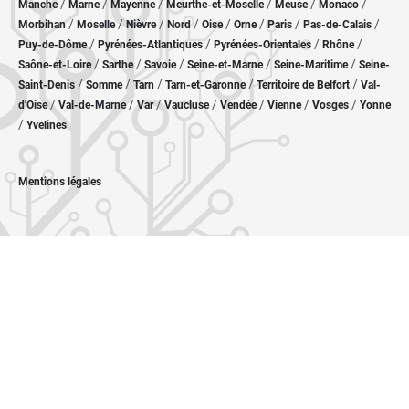
/
/
/
/
/
/
Manche
Marne
Mayenne
Meurthe-et-Moselle
Meuse
Monaco
/
/
/
/
/
/
/
/
Morbihan
Moselle
Nièvre
Nord
Oise
Orne
Paris
Pas-de-Calais
/
/
/
/
Puy-de-Dôme
Pyrénées-Atlantiques
Pyrénées-Orientales
Rhône
/
/
/
/
/
Saône-et-Loire
Sarthe
Savoie
Seine-et-Marne
Seine-Maritime
Seine-
/
/
/
/
/
Saint-Denis
Somme
Tarn
Tarn-et-Garonne
Territoire de Belfort
Val-
/
/
/
/
/
/
/
d'Oise
Val-de-Marne
Var
Vaucluse
Vendée
Vienne
Vosges
Yonne
/
Yvelines
Mentions légales