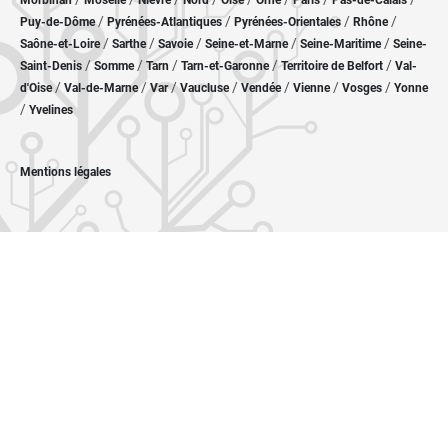
Morbihan
Moselle
Nièvre
Nord
Oise
Orne
Paris
Pas-de-Calais
/
/
/
/
Puy-de-Dôme
Pyrénées-Atlantiques
Pyrénées-Orientales
Rhône
/
/
/
/
/
Saône-et-Loire
Sarthe
Savoie
Seine-et-Marne
Seine-Maritime
Seine-
/
/
/
/
/
Saint-Denis
Somme
Tarn
Tarn-et-Garonne
Territoire de Belfort
Val-
/
/
/
/
/
/
/
d'Oise
Val-de-Marne
Var
Vaucluse
Vendée
Vienne
Vosges
Yonne
/
Yvelines
Mentions légales