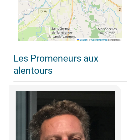
Leaflet
|
©
OpenStreetMap
contributors
Les Promeneurs aux
alentours