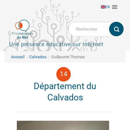
Aller

EN
au
contenu
principal
Une présence éducative sur Internet
Fil d'Ariane
Accueil
Calvados
Guillaume Thomas
Département du
Calvados