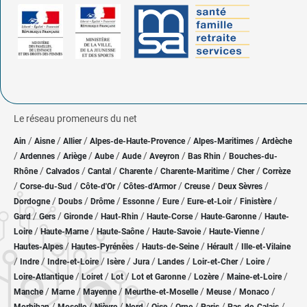
Le réseau promeneurs du net
/
/
/
/
/
Ain
Aisne
Allier
Alpes-de-Haute-Provence
Alpes-Maritimes
Ardèche
/
/
/
/
/
/
/
Ardennes
Ariège
Aube
Aude
Aveyron
Bas Rhin
Bouches-du-
/
/
/
/
/
/
Rhône
Calvados
Cantal
Charente
Charente-Maritime
Cher
Corrèze
/
/
/
/
/
/
Corse-du-Sud
Côte-d'Or
Côtes-d'Armor
Creuse
Deux Sèvres
/
/
/
/
/
/
/
Dordogne
Doubs
Drôme
Essonne
Eure
Eure-et-Loir
Finistère
/
/
/
/
/
/
Gard
Gers
Gironde
Haut-Rhin
Haute-Corse
Haute-Garonne
Haute-
/
/
/
/
/
Loire
Haute-Marne
Haute-Saône
Haute-Savoie
Haute-Vienne
/
/
/
/
Hautes-Alpes
Hautes-Pyrénées
Hauts-de-Seine
Hérault
Ille-et-Vilaine
/
/
/
/
/
/
/
/
Indre
Indre-et-Loire
Isère
Jura
Landes
Loir-et-Cher
Loire
/
/
/
/
/
/
Loire-Atlantique
Loiret
Lot
Lot et Garonne
Lozère
Maine-et-Loire
/
/
/
/
/
/
Manche
Marne
Mayenne
Meurthe-et-Moselle
Meuse
Monaco
/
/
/
/
/
/
/
/