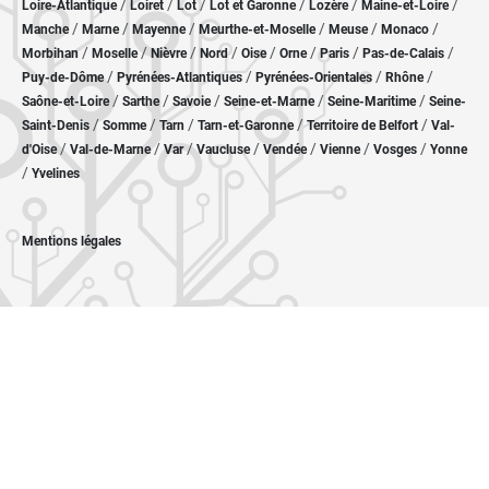
/
/
/
/
/
/
Loire-Atlantique
Loiret
Lot
Lot et Garonne
Lozère
Maine-et-Loire
/
/
/
/
/
/
Manche
Marne
Mayenne
Meurthe-et-Moselle
Meuse
Monaco
/
/
/
/
/
/
/
/
Morbihan
Moselle
Nièvre
Nord
Oise
Orne
Paris
Pas-de-Calais
/
/
/
/
Puy-de-Dôme
Pyrénées-Atlantiques
Pyrénées-Orientales
Rhône
/
/
/
/
/
Saône-et-Loire
Sarthe
Savoie
Seine-et-Marne
Seine-Maritime
Seine-
/
/
/
/
/
Saint-Denis
Somme
Tarn
Tarn-et-Garonne
Territoire de Belfort
Val-
/
/
/
/
/
/
/
d'Oise
Val-de-Marne
Var
Vaucluse
Vendée
Vienne
Vosges
Yonne
/
Yvelines
Mentions légales