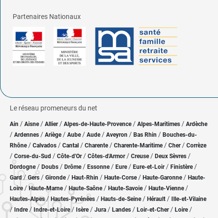
Partenaires Nationaux
Le réseau promeneurs du net
/
/
/
/
/
Ain
Aisne
Allier
Alpes-de-Haute-Provence
Alpes-Maritimes
Ardèche
/
/
/
/
/
/
/
Ardennes
Ariège
Aube
Aude
Aveyron
Bas Rhin
Bouches-du-
/
/
/
/
/
/
Rhône
Calvados
Cantal
Charente
Charente-Maritime
Cher
Corrèze
/
/
/
/
/
/
Corse-du-Sud
Côte-d'Or
Côtes-d'Armor
Creuse
Deux Sèvres
/
/
/
/
/
/
/
Dordogne
Doubs
Drôme
Essonne
Eure
Eure-et-Loir
Finistère
/
/
/
/
/
/
Gard
Gers
Gironde
Haut-Rhin
Haute-Corse
Haute-Garonne
Haute-
/
/
/
/
/
Loire
Haute-Marne
Haute-Saône
Haute-Savoie
Haute-Vienne
/
/
/
/
Hautes-Alpes
Hautes-Pyrénées
Hauts-de-Seine
Hérault
Ille-et-Vilaine
/
/
/
/
/
/
/
/
Indre
Indre-et-Loire
Isère
Jura
Landes
Loir-et-Cher
Loire