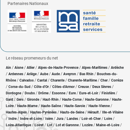
Partenaires Nationaux
Le réseau promeneurs du net
/
/
/
/
/
Ain
Aisne
Allier
Alpes-de-Haute-Provence
Alpes-Maritimes
Ardèche
/
/
/
/
/
/
/
Ardennes
Ariège
Aube
Aude
Aveyron
Bas Rhin
Bouches-du-
/
/
/
/
/
/
Rhône
Calvados
Cantal
Charente
Charente-Maritime
Cher
Corrèze
/
/
/
/
/
/
Corse-du-Sud
Côte-d'Or
Côtes-d'Armor
Creuse
Deux Sèvres
/
/
/
/
/
/
/
Dordogne
Doubs
Drôme
Essonne
Eure
Eure-et-Loir
Finistère
/
/
/
/
/
/
Gard
Gers
Gironde
Haut-Rhin
Haute-Corse
Haute-Garonne
Haute-
/
/
/
/
/
Loire
Haute-Marne
Haute-Saône
Haute-Savoie
Haute-Vienne
/
/
/
/
Hautes-Alpes
Hautes-Pyrénées
Hauts-de-Seine
Hérault
Ille-et-Vilaine
/
/
/
/
/
/
/
/
Indre
Indre-et-Loire
Isère
Jura
Landes
Loir-et-Cher
Loire
/
/
/
/
/
/
Loire-Atlantique
Loiret
Lot
Lot et Garonne
Lozère
Maine-et-Loire