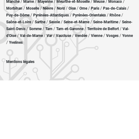
/
/
/
/
/
/
Manche
Marne
Mayenne
Meurthe-et-Moselle
Meuse
Monaco
/
/
/
/
/
/
/
/
Morbihan
Moselle
Nièvre
Nord
Oise
Orne
Paris
Pas-de-Calais
/
/
/
/
Puy-de-Dôme
Pyrénées-Atlantiques
Pyrénées-Orientales
Rhône
/
/
/
/
/
Saône-et-Loire
Sarthe
Savoie
Seine-et-Marne
Seine-Maritime
Seine-
/
/
/
/
/
Saint-Denis
Somme
Tarn
Tarn-et-Garonne
Territoire de Belfort
Val-
/
/
/
/
/
/
/
d'Oise
Val-de-Marne
Var
Vaucluse
Vendée
Vienne
Vosges
Yonne
/
Yvelines
Mentions légales