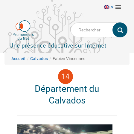
Aller

EN
au
contenu
principal
Une présence éducative sur Internet
Fil d'Ariane
Accueil
Calvados
Fabien Vincennes
Département du
Calvados