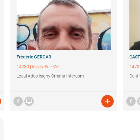
Frédéric GERGAR
CAS
14230
|
Isigny-Sur-Mer
1470
Local Ados Isigny Omaha Intercom
Centr

