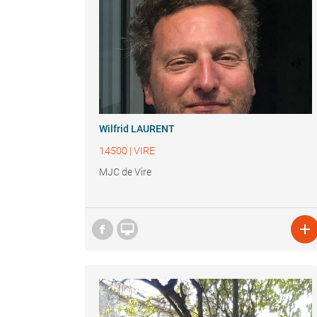
Wilfrid LAURENT
14500
|
VIRE
MJC de Vire

