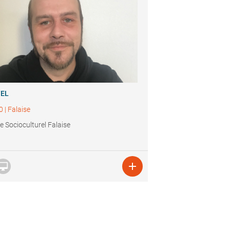
TEL
0
|
Falaise
e Socioculturel Falaise

