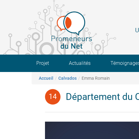
Aller
au
contenu
principal
U
Main navigation
Projet
Actualités
Témoignage
Fil d'Ariane
Accueil
Calvados
Emma Romain
Département du 