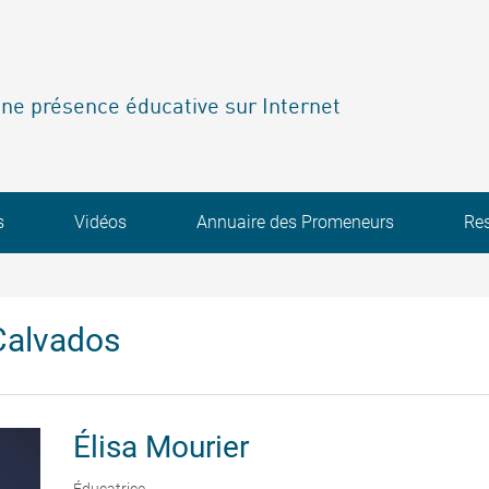
ne présence éducative sur Internet
s
Vidéos
Annuaire des Promeneurs
Re
Calvados
Élisa
Mourier