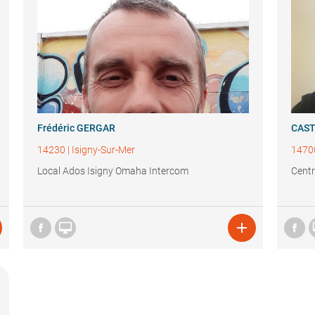
Frédéric GERGAR
CAS
14230
|
Isigny-Sur-Mer
1470
Local Ados Isigny Omaha Intercom
Centr

