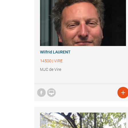
Wilfrid LAURENT
14500
|
VIRE
MJC de Vire

