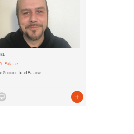
TEL
0
|
Falaise
e Socioculturel Falaise

