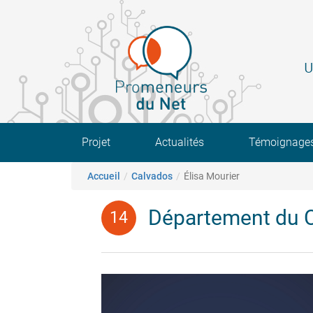
Aller
au
contenu
principal
U
Main navigation
Projet
Actualités
Témoignage
Fil d'Ariane
Accueil
Calvados
Élisa Mourier
Département du 