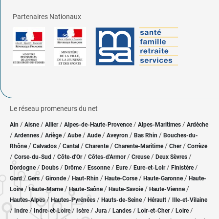
Partenaires Nationaux
Le réseau promeneurs du net
/
/
/
/
/
Ain
Aisne
Allier
Alpes-de-Haute-Provence
Alpes-Maritimes
Ardèche
/
/
/
/
/
/
/
Ardennes
Ariège
Aube
Aude
Aveyron
Bas Rhin
Bouches-du-
/
/
/
/
/
/
Rhône
Calvados
Cantal
Charente
Charente-Maritime
Cher
Corrèze
/
/
/
/
/
/
Corse-du-Sud
Côte-d'Or
Côtes-d'Armor
Creuse
Deux Sèvres
/
/
/
/
/
/
/
Dordogne
Doubs
Drôme
Essonne
Eure
Eure-et-Loir
Finistère
/
/
/
/
/
/
Gard
Gers
Gironde
Haut-Rhin
Haute-Corse
Haute-Garonne
Haute-
/
/
/
/
/
Loire
Haute-Marne
Haute-Saône
Haute-Savoie
Haute-Vienne
/
/
/
/
Hautes-Alpes
Hautes-Pyrénées
Hauts-de-Seine
Hérault
Ille-et-Vilaine
/
/
/
/
/
/
/
/
Indre
Indre-et-Loire
Isère
Jura
Landes
Loir-et-Cher
Loire