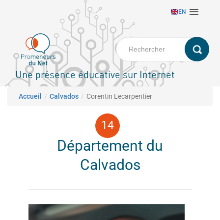
Aller

EN
au
contenu
principal
Une présence éducative sur Internet
Fil d'Ariane
Accueil
Calvados
Corentin Lecarpentier
Département du
Calvados