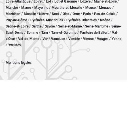
/
/
/
/
/
/
Loire-Atlantique
Loiret
Lot
Lot et Garonne
Lozère
Maine-et-Loire
/
/
/
/
/
/
Manche
Marne
Mayenne
Meurthe-et-Moselle
Meuse
Monaco
/
/
/
/
/
/
/
/
Morbihan
Moselle
Nièvre
Nord
Oise
Orne
Paris
Pas-de-Calais
/
/
/
/
Puy-de-Dôme
Pyrénées-Atlantiques
Pyrénées-Orientales
Rhône
/
/
/
/
/
Saône-et-Loire
Sarthe
Savoie
Seine-et-Marne
Seine-Maritime
Seine-
/
/
/
/
/
Saint-Denis
Somme
Tarn
Tarn-et-Garonne
Territoire de Belfort
Val-
/
/
/
/
/
/
/
d'Oise
Val-de-Marne
Var
Vaucluse
Vendée
Vienne
Vosges
Yonne
/
Yvelines
Mentions légales