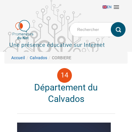
Aller

EN
au
contenu
principal
Une présence éducative sur Internet
Fil d'Ariane
Accueil
Calvados
CORBIERE
Département du
Calvados