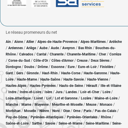
Le réseau promeneurs du net
/
/
/
/
/
Ain
Aisne
Allier
Alpes-de-Haute-Provence
Alpes-Maritimes
Ardèche
/
/
/
/
/
/
/
Ardennes
Ariège
Aube
Aude
Aveyron
Bas Rhin
Bouches-du-
/
/
/
/
/
/
Rhône
Calvados
Cantal
Charente
Charente-Maritime
Cher
Corrèze
/
/
/
/
/
/
Corse-du-Sud
Côte-d'Or
Côtes-d'Armor
Creuse
Deux Sèvres
/
/
/
/
/
/
/
Dordogne
Doubs
Drôme
Essonne
Eure
Eure-et-Loir
Finistère
/
/
/
/
/
/
Gard
Gers
Gironde
Haut-Rhin
Haute-Corse
Haute-Garonne
Haute-
/
/
/
/
/
Loire
Haute-Marne
Haute-Saône
Haute-Savoie
Haute-Vienne
/
/
/
/
Hautes-Alpes
Hautes-Pyrénées
Hauts-de-Seine
Hérault
Ille-et-Vilaine
/
/
/
/
/
/
/
/
Indre
Indre-et-Loire
Isère
Jura
Landes
Loir-et-Cher
Loire
/
/
/
/
/
/
Loire-Atlantique
Loiret
Lot
Lot et Garonne
Lozère
Maine-et-Loire
/
/
/
/
/
/
Manche
Marne
Mayenne
Meurthe-et-Moselle
Meuse
Monaco
/
/
/
/
/
/
/
/
Morbihan
Moselle
Nièvre
Nord
Oise
Orne
Paris
Pas-de-Calais
/
/
/
/
Puy-de-Dôme
Pyrénées-Atlantiques
Pyrénées-Orientales
Rhône
/
/
/
/
/
Saône-et-Loire
Sarthe
Savoie
Seine-et-Marne
Seine-Maritime
Seine-