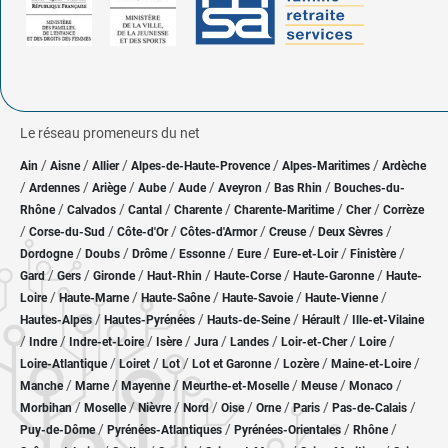
Le réseau promeneurs du net
/
/
/
/
/
Ain
Aisne
Allier
Alpes-de-Haute-Provence
Alpes-Maritimes
Ardèche
/
/
/
/
/
/
/
Ardennes
Ariège
Aube
Aude
Aveyron
Bas Rhin
Bouches-du-
/
/
/
/
/
/
Rhône
Calvados
Cantal
Charente
Charente-Maritime
Cher
Corrèze
/
/
/
/
/
/
Corse-du-Sud
Côte-d'Or
Côtes-d'Armor
Creuse
Deux Sèvres
/
/
/
/
/
/
/
Dordogne
Doubs
Drôme
Essonne
Eure
Eure-et-Loir
Finistère
/
/
/
/
/
/
Gard
Gers
Gironde
Haut-Rhin
Haute-Corse
Haute-Garonne
Haute-
/
/
/
/
/
Loire
Haute-Marne
Haute-Saône
Haute-Savoie
Haute-Vienne
/
/
/
/
Hautes-Alpes
Hautes-Pyrénées
Hauts-de-Seine
Hérault
Ille-et-Vilaine
/
/
/
/
/
/
/
/
Indre
Indre-et-Loire
Isère
Jura
Landes
Loir-et-Cher
Loire
/
/
/
/
/
/
Loire-Atlantique
Loiret
Lot
Lot et Garonne
Lozère
Maine-et-Loire
/
/
/
/
/
/
Manche
Marne
Mayenne
Meurthe-et-Moselle
Meuse
Monaco
/
/
/
/
/
/
/
/
Morbihan
Moselle
Nièvre
Nord
Oise
Orne
Paris
Pas-de-Calais
/
/
/
/
Puy-de-Dôme
Pyrénées-Atlantiques
Pyrénées-Orientales
Rhône