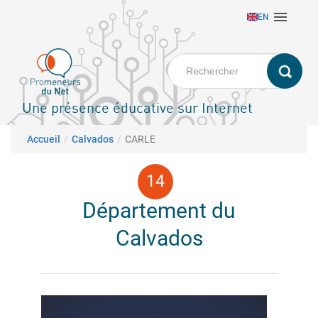
Aller

EN
au
contenu
principal
Une présence éducative sur Internet
Fil d'Ariane
Accueil
Calvados
CARLE
Département du
Calvados