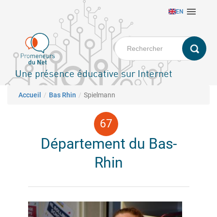
Aller

EN
au
contenu
principal
Une présence éducative sur Internet
Fil d'Ariane
Accueil
Bas Rhin
Spielmann
Département du Bas-
Rhin