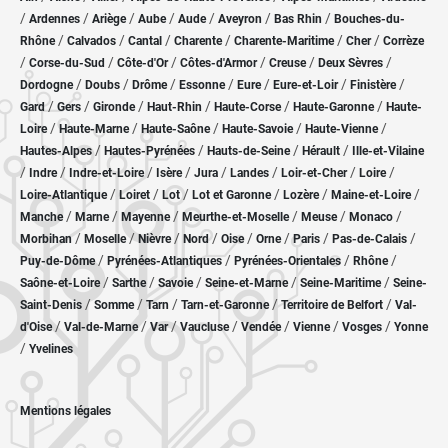
/
/
/
/
/
/
/
Ardennes
Ariège
Aube
Aude
Aveyron
Bas Rhin
Bouches-du-
/
/
/
/
/
/
Rhône
Calvados
Cantal
Charente
Charente-Maritime
Cher
Corrèze
/
/
/
/
/
/
Corse-du-Sud
Côte-d'Or
Côtes-d'Armor
Creuse
Deux Sèvres
/
/
/
/
/
/
/
Dordogne
Doubs
Drôme
Essonne
Eure
Eure-et-Loir
Finistère
/
/
/
/
/
/
Gard
Gers
Gironde
Haut-Rhin
Haute-Corse
Haute-Garonne
Haute-
/
/
/
/
/
Loire
Haute-Marne
Haute-Saône
Haute-Savoie
Haute-Vienne
/
/
/
/
Hautes-Alpes
Hautes-Pyrénées
Hauts-de-Seine
Hérault
Ille-et-Vilaine
/
/
/
/
/
/
/
/
Indre
Indre-et-Loire
Isère
Jura
Landes
Loir-et-Cher
Loire
/
/
/
/
/
/
Loire-Atlantique
Loiret
Lot
Lot et Garonne
Lozère
Maine-et-Loire
/
/
/
/
/
/
Manche
Marne
Mayenne
Meurthe-et-Moselle
Meuse
Monaco
/
/
/
/
/
/
/
/
Morbihan
Moselle
Nièvre
Nord
Oise
Orne
Paris
Pas-de-Calais
/
/
/
/
Puy-de-Dôme
Pyrénées-Atlantiques
Pyrénées-Orientales
Rhône
/
/
/
/
/
Saône-et-Loire
Sarthe
Savoie
Seine-et-Marne
Seine-Maritime
Seine-
/
/
/
/
/
Saint-Denis
Somme
Tarn
Tarn-et-Garonne
Territoire de Belfort
Val-
/
/
/
/
/
/
/
d'Oise
Val-de-Marne
Var
Vaucluse
Vendée
Vienne
Vosges
Yonne
/
Yvelines
Mentions légales