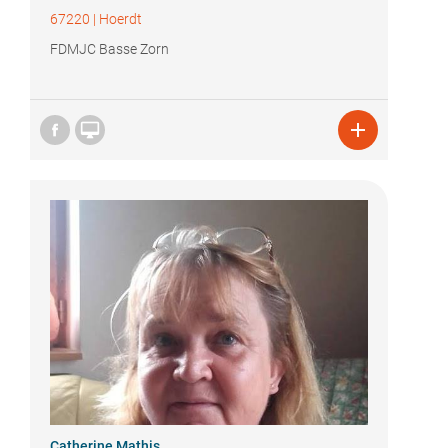
67220
|
Hoerdt
FDMJC Basse Zorn


Catherine Mathis