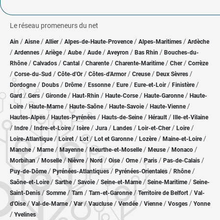
Le réseau promeneurs du net
/
/
/
/
/
Ain
Aisne
Allier
Alpes-de-Haute-Provence
Alpes-Maritimes
Ardèche
/
/
/
/
/
/
/
Ardennes
Ariège
Aube
Aude
Aveyron
Bas Rhin
Bouches-du-
/
/
/
/
/
/
Rhône
Calvados
Cantal
Charente
Charente-Maritime
Cher
Corrèze
/
/
/
/
/
/
Corse-du-Sud
Côte-d'Or
Côtes-d'Armor
Creuse
Deux Sèvres
/
/
/
/
/
/
/
Dordogne
Doubs
Drôme
Essonne
Eure
Eure-et-Loir
Finistère
/
/
/
/
/
/
Gard
Gers
Gironde
Haut-Rhin
Haute-Corse
Haute-Garonne
Haute-
/
/
/
/
/
Loire
Haute-Marne
Haute-Saône
Haute-Savoie
Haute-Vienne
/
/
/
/
Hautes-Alpes
Hautes-Pyrénées
Hauts-de-Seine
Hérault
Ille-et-Vilaine
/
/
/
/
/
/
/
/
Indre
Indre-et-Loire
Isère
Jura
Landes
Loir-et-Cher
Loire
/
/
/
/
/
/
Loire-Atlantique
Loiret
Lot
Lot et Garonne
Lozère
Maine-et-Loire
/
/
/
/
/
/
Manche
Marne
Mayenne
Meurthe-et-Moselle
Meuse
Monaco
/
/
/
/
/
/
/
/
Morbihan
Moselle
Nièvre
Nord
Oise
Orne
Paris
Pas-de-Calais
/
/
/
/
Puy-de-Dôme
Pyrénées-Atlantiques
Pyrénées-Orientales
Rhône
/
/
/
/
/
Saône-et-Loire
Sarthe
Savoie
Seine-et-Marne
Seine-Maritime
Seine-
/
/
/
/
/
Saint-Denis
Somme
Tarn
Tarn-et-Garonne
Territoire de Belfort
Val-
/
/
/
/
/
/
/
d'Oise
Val-de-Marne
Var
Vaucluse
Vendée
Vienne
Vosges
Yonne
/
Yvelines