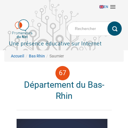
Aller

EN
au
contenu
principal
Une présence éducative sur Internet
Fil d'Ariane
Accueil
Bas Rhin
Saumier
Département du Bas-
Rhin