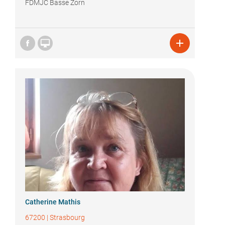
FDMJC Basse Zorn


Catherine Mathis
67200
|
Strasbourg