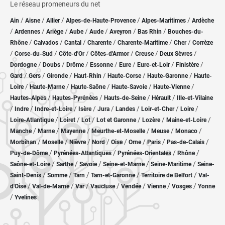
Le réseau promeneurs du net
/
/
/
/
/
Ain
Aisne
Allier
Alpes-de-Haute-Provence
Alpes-Maritimes
Ardèche
/
/
/
/
/
/
/
Ardennes
Ariège
Aube
Aude
Aveyron
Bas Rhin
Bouches-du-
/
/
/
/
/
/
Rhône
Calvados
Cantal
Charente
Charente-Maritime
Cher
Corrèze
/
/
/
/
/
/
Corse-du-Sud
Côte-d'Or
Côtes-d'Armor
Creuse
Deux Sèvres
/
/
/
/
/
/
/
Dordogne
Doubs
Drôme
Essonne
Eure
Eure-et-Loir
Finistère
/
/
/
/
/
/
Gard
Gers
Gironde
Haut-Rhin
Haute-Corse
Haute-Garonne
Haute-
/
/
/
/
/
Loire
Haute-Marne
Haute-Saône
Haute-Savoie
Haute-Vienne
/
/
/
/
Hautes-Alpes
Hautes-Pyrénées
Hauts-de-Seine
Hérault
Ille-et-Vilaine
/
/
/
/
/
/
/
/
Indre
Indre-et-Loire
Isère
Jura
Landes
Loir-et-Cher
Loire
/
/
/
/
/
/
Loire-Atlantique
Loiret
Lot
Lot et Garonne
Lozère
Maine-et-Loire
/
/
/
/
/
/
Manche
Marne
Mayenne
Meurthe-et-Moselle
Meuse
Monaco
/
/
/
/
/
/
/
/
Morbihan
Moselle
Nièvre
Nord
Oise
Orne
Paris
Pas-de-Calais
/
/
/
/
Puy-de-Dôme
Pyrénées-Atlantiques
Pyrénées-Orientales
Rhône
/
/
/
/
/
Saône-et-Loire
Sarthe
Savoie
Seine-et-Marne
Seine-Maritime
Seine-
/
/
/
/
/
Saint-Denis
Somme
Tarn
Tarn-et-Garonne
Territoire de Belfort
Val-
/
/
/
/
/
/
/
d'Oise
Val-de-Marne
Var
Vaucluse
Vendée
Vienne
Vosges
Yonne
/
Yvelines