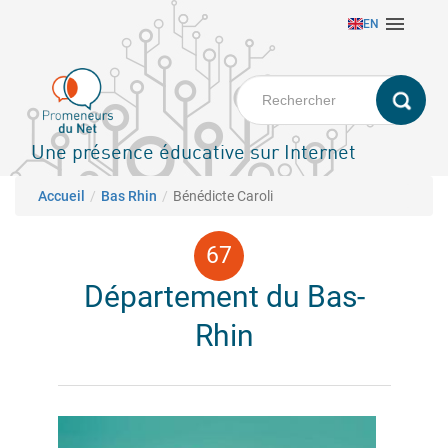
Aller

EN
au
contenu
principal
Une présence éducative sur Internet
Fil d'Ariane
Accueil
Bas Rhin
Bénédicte Caroli
Département du Bas-
Rhin