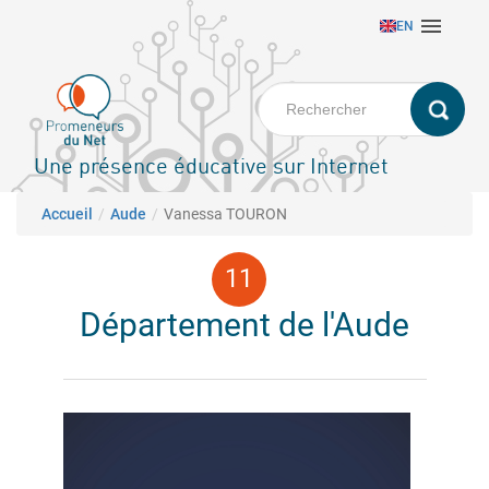
Aller

EN
au
contenu
principal
Une présence éducative sur Internet
Fil d'Ariane
Accueil
Aude
Vanessa TOURON
Département de l'Aude