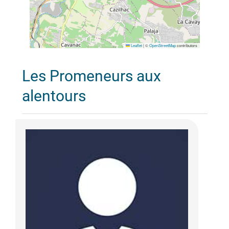
Leaflet
|
©
OpenStreetMap
contributors
Les Promeneurs aux
alentours