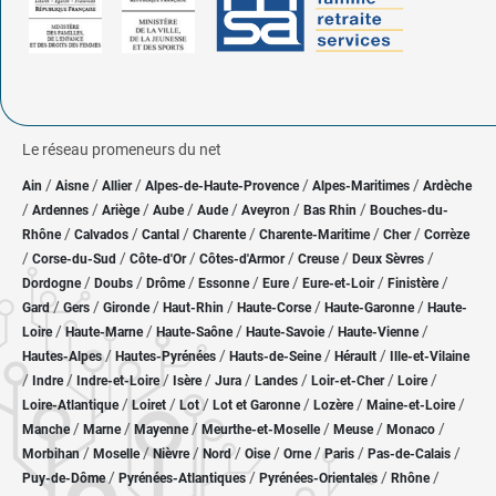
Le réseau promeneurs du net
/
/
/
/
/
Ain
Aisne
Allier
Alpes-de-Haute-Provence
Alpes-Maritimes
Ardèche
/
/
/
/
/
/
/
Ardennes
Ariège
Aube
Aude
Aveyron
Bas Rhin
Bouches-du-
/
/
/
/
/
/
Rhône
Calvados
Cantal
Charente
Charente-Maritime
Cher
Corrèze
/
/
/
/
/
/
Corse-du-Sud
Côte-d'Or
Côtes-d'Armor
Creuse
Deux Sèvres
/
/
/
/
/
/
/
Dordogne
Doubs
Drôme
Essonne
Eure
Eure-et-Loir
Finistère
/
/
/
/
/
/
Gard
Gers
Gironde
Haut-Rhin
Haute-Corse
Haute-Garonne
Haute-
/
/
/
/
/
Loire
Haute-Marne
Haute-Saône
Haute-Savoie
Haute-Vienne
/
/
/
/
Hautes-Alpes
Hautes-Pyrénées
Hauts-de-Seine
Hérault
Ille-et-Vilaine
/
/
/
/
/
/
/
/
Indre
Indre-et-Loire
Isère
Jura
Landes
Loir-et-Cher
Loire
/
/
/
/
/
/
Loire-Atlantique
Loiret
Lot
Lot et Garonne
Lozère
Maine-et-Loire
/
/
/
/
/
/
Manche
Marne
Mayenne
Meurthe-et-Moselle
Meuse
Monaco
/
/
/
/
/
/
/
/
Morbihan
Moselle
Nièvre
Nord
Oise
Orne
Paris
Pas-de-Calais
/
/
/
/
Puy-de-Dôme
Pyrénées-Atlantiques
Pyrénées-Orientales
Rhône