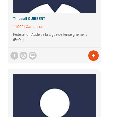
Thibault GUIBBERT
11000
|
Carcassonne
Féderation Aude de la Ligue de l’enseignement
(FAOL)

