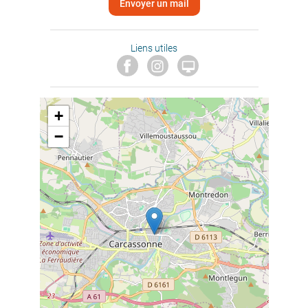
Envoyer un mail
Liens utiles

+
−