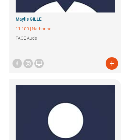
Maylis GILLE
11 100
|
Narbonne
FACE Aude

