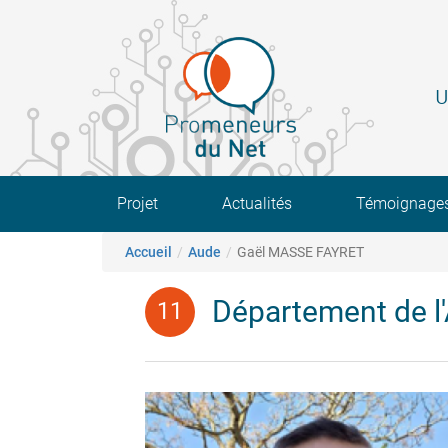
Aller
au
contenu
principal
U
Main navigation
Projet
Actualités
Témoignage
Fil d'Ariane
Accueil
Aude
Gaël MASSE FAYRET
Département de l