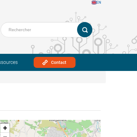
EN
ssources
Contact
+