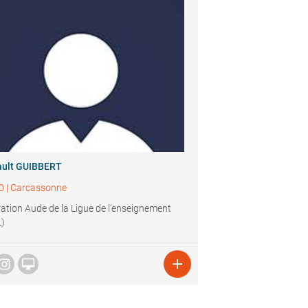
ault GUIBBERT
0
|
Carcassonne
ation Aude de la Ligue de l’enseignement
L)

