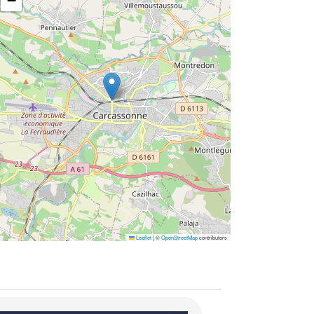
−
Leaflet
|
©
OpenStreetMap
contributors