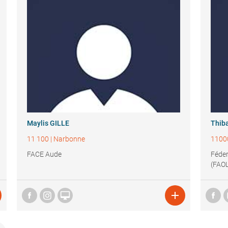
Maylis GILLE
Thib
11 100
|
Narbonne
1100
FACE Aude
Féder
(FAO

