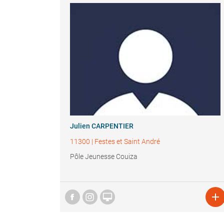
Julien CARPENTIER
11300
|
Festes et Saint André
Pôle Jeunesse Couiza

