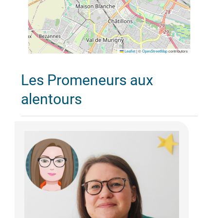
Leaflet
|
©
OpenStreetMap
contributors
Les Promeneurs aux
alentours