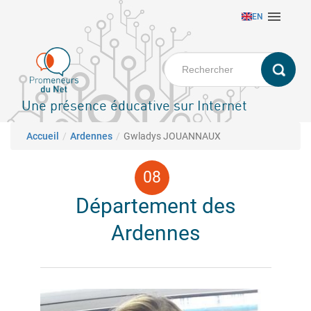
Aller

EN
au
contenu
principal
Une présence éducative sur Internet
Fil d'Ariane
Accueil
Ardennes
Gwladys JOUANNAUX
Département des
Ardennes