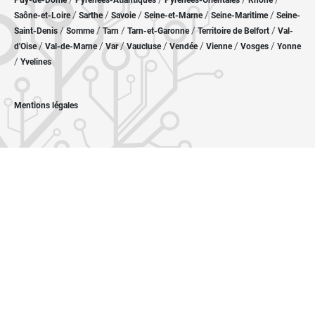
Puy-de-Dôme
Pyrénées-Atlantiques
Pyrénées-Orientales
Rhône
/
/
/
/
/
Saône-et-Loire
Sarthe
Savoie
Seine-et-Marne
Seine-Maritime
Seine-
/
/
/
/
/
Saint-Denis
Somme
Tarn
Tarn-et-Garonne
Territoire de Belfort
Val-
/
/
/
/
/
/
/
d'Oise
Val-de-Marne
Var
Vaucluse
Vendée
Vienne
Vosges
Yonne
/
Yvelines
Mentions légales