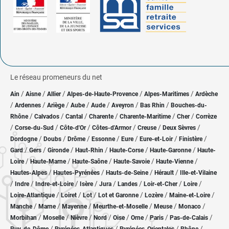
Le réseau promeneurs du net
/
/
/
/
/
Ain
Aisne
Allier
Alpes-de-Haute-Provence
Alpes-Maritimes
Ardèche
/
/
/
/
/
/
/
Ardennes
Ariège
Aube
Aude
Aveyron
Bas Rhin
Bouches-du-
/
/
/
/
/
/
Rhône
Calvados
Cantal
Charente
Charente-Maritime
Cher
Corrèze
/
/
/
/
/
/
Corse-du-Sud
Côte-d'Or
Côtes-d'Armor
Creuse
Deux Sèvres
/
/
/
/
/
/
/
Dordogne
Doubs
Drôme
Essonne
Eure
Eure-et-Loir
Finistère
/
/
/
/
/
/
Gard
Gers
Gironde
Haut-Rhin
Haute-Corse
Haute-Garonne
Haute-
/
/
/
/
/
Loire
Haute-Marne
Haute-Saône
Haute-Savoie
Haute-Vienne
/
/
/
/
Hautes-Alpes
Hautes-Pyrénées
Hauts-de-Seine
Hérault
Ille-et-Vilaine
/
/
/
/
/
/
/
/
Indre
Indre-et-Loire
Isère
Jura
Landes
Loir-et-Cher
Loire
/
/
/
/
/
/
Loire-Atlantique
Loiret
Lot
Lot et Garonne
Lozère
Maine-et-Loire
/
/
/
/
/
/
Manche
Marne
Mayenne
Meurthe-et-Moselle
Meuse
Monaco
/
/
/
/
/
/
/
/
Morbihan
Moselle
Nièvre
Nord
Oise
Orne
Paris
Pas-de-Calais
/
/
/
/