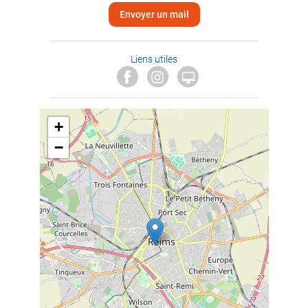
Envoyer un mail
Liens utiles

+
−