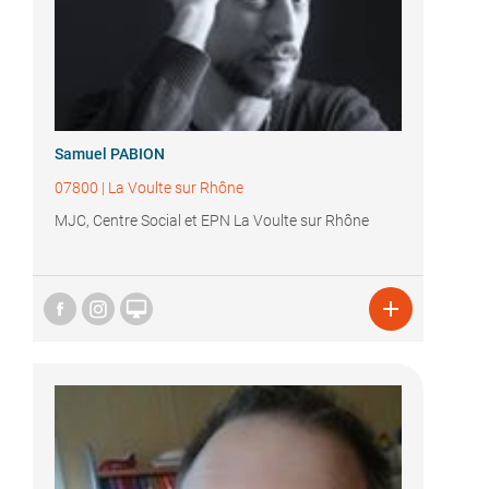
Samuel PABION
07800
|
La Voulte sur Rhône
MJC, Centre Social et EPN La Voulte sur Rhône

