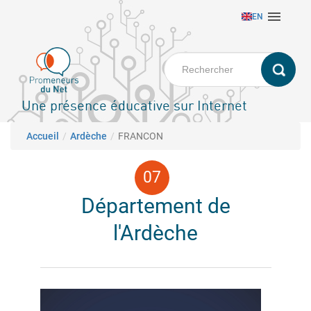
Aller

EN
au
contenu
principal
Une présence éducative sur Internet
Fil d'Ariane
Accueil
Ardèche
FRANCON
Département de
l'Ardèche