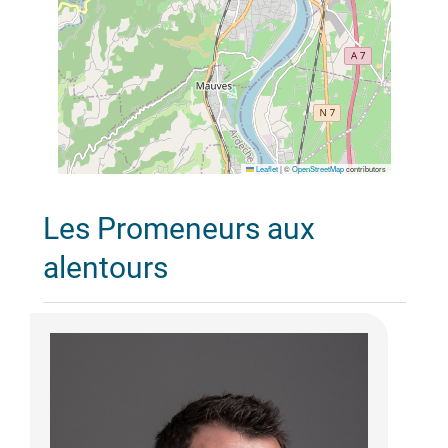
Leaflet
|
©
OpenStreetMap
contributors
Les Promeneurs aux
alentours