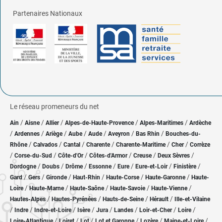
Partenaires Nationaux
Le réseau promeneurs du net
/
/
/
/
/
Ain
Aisne
Allier
Alpes-de-Haute-Provence
Alpes-Maritimes
Ardèche
/
/
/
/
/
/
/
Ardennes
Ariège
Aube
Aude
Aveyron
Bas Rhin
Bouches-du-
/
/
/
/
/
/
Rhône
Calvados
Cantal
Charente
Charente-Maritime
Cher
Corrèze
/
/
/
/
/
/
Corse-du-Sud
Côte-d'Or
Côtes-d'Armor
Creuse
Deux Sèvres
/
/
/
/
/
/
/
Dordogne
Doubs
Drôme
Essonne
Eure
Eure-et-Loir
Finistère
/
/
/
/
/
/
Gard
Gers
Gironde
Haut-Rhin
Haute-Corse
Haute-Garonne
Haute-
/
/
/
/
/
Loire
Haute-Marne
Haute-Saône
Haute-Savoie
Haute-Vienne
/
/
/
/
Hautes-Alpes
Hautes-Pyrénées
Hauts-de-Seine
Hérault
Ille-et-Vilaine
/
/
/
/
/
/
/
/
Indre
Indre-et-Loire
Isère
Jura
Landes
Loir-et-Cher
Loire
/
/
/
/
/
/
Loire-Atlantique
Loiret
Lot
Lot et Garonne
Lozère
Maine-et-Loire