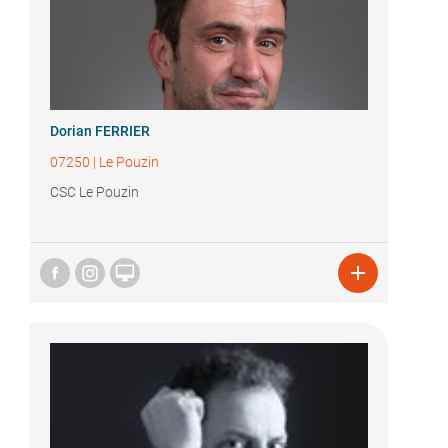
Dorian FERRIER
07250
|
Le Pouzin
CSC Le Pouzin

