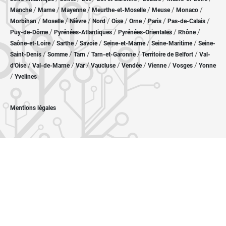
/
/
/
/
/
/
Manche
Marne
Mayenne
Meurthe-et-Moselle
Meuse
Monaco
/
/
/
/
/
/
/
/
Morbihan
Moselle
Nièvre
Nord
Oise
Orne
Paris
Pas-de-Calais
/
/
/
/
Puy-de-Dôme
Pyrénées-Atlantiques
Pyrénées-Orientales
Rhône
/
/
/
/
/
Saône-et-Loire
Sarthe
Savoie
Seine-et-Marne
Seine-Maritime
Seine-
/
/
/
/
/
Saint-Denis
Somme
Tarn
Tarn-et-Garonne
Territoire de Belfort
Val-
/
/
/
/
/
/
/
d'Oise
Val-de-Marne
Var
Vaucluse
Vendée
Vienne
Vosges
Yonne
/
Yvelines
Mentions légales