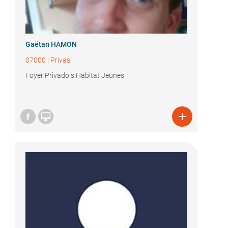
Gaëtan HAMON
07000
|
Privas
Foyer Privadois Habitat Jeunes

