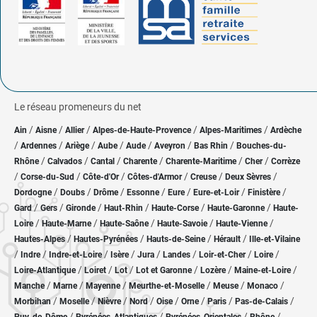
Le réseau promeneurs du net
/
/
/
/
/
Ain
Aisne
Allier
Alpes-de-Haute-Provence
Alpes-Maritimes
Ardèche
/
/
/
/
/
/
/
Ardennes
Ariège
Aube
Aude
Aveyron
Bas Rhin
Bouches-du-
/
/
/
/
/
/
Rhône
Calvados
Cantal
Charente
Charente-Maritime
Cher
Corrèze
/
/
/
/
/
/
Corse-du-Sud
Côte-d'Or
Côtes-d'Armor
Creuse
Deux Sèvres
/
/
/
/
/
/
/
Dordogne
Doubs
Drôme
Essonne
Eure
Eure-et-Loir
Finistère
/
/
/
/
/
/
Gard
Gers
Gironde
Haut-Rhin
Haute-Corse
Haute-Garonne
Haute-
/
/
/
/
/
Loire
Haute-Marne
Haute-Saône
Haute-Savoie
Haute-Vienne
/
/
/
/
Hautes-Alpes
Hautes-Pyrénées
Hauts-de-Seine
Hérault
Ille-et-Vilaine
/
/
/
/
/
/
/
/
Indre
Indre-et-Loire
Isère
Jura
Landes
Loir-et-Cher
Loire
/
/
/
/
/
/
Loire-Atlantique
Loiret
Lot
Lot et Garonne
Lozère
Maine-et-Loire
/
/
/
/
/
/
Manche
Marne
Mayenne
Meurthe-et-Moselle
Meuse
Monaco
/
/
/
/
/
/
/
/
Morbihan
Moselle
Nièvre
Nord
Oise
Orne
Paris
Pas-de-Calais
/
/
/
/