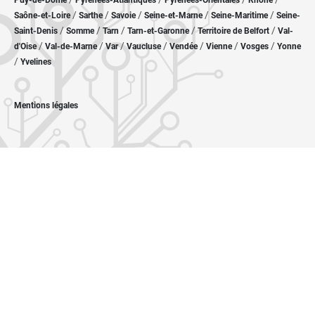
Puy-de-Dôme
Pyrénées-Atlantiques
Pyrénées-Orientales
Rhône
/
/
/
/
/
Saône-et-Loire
Sarthe
Savoie
Seine-et-Marne
Seine-Maritime
Seine-
/
/
/
/
/
Saint-Denis
Somme
Tarn
Tarn-et-Garonne
Territoire de Belfort
Val-
/
/
/
/
/
/
/
d'Oise
Val-de-Marne
Var
Vaucluse
Vendée
Vienne
Vosges
Yonne
/
Yvelines
Mentions légales