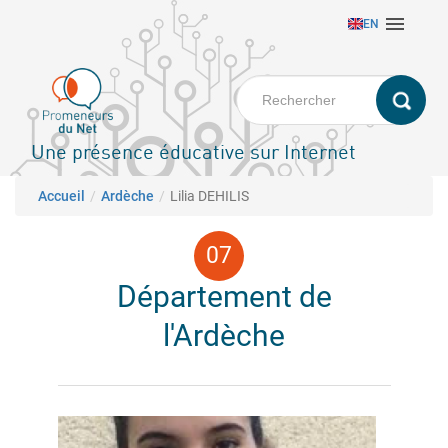
Aller

EN
au
contenu
principal
Une présence éducative sur Internet
Fil d'Ariane
Accueil
Ardèche
Lilia DEHILIS
Département de
l'Ardèche