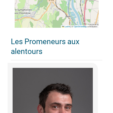
Leaflet
|
©
OpenStreetMap
contributors
Les Promeneurs aux
alentours