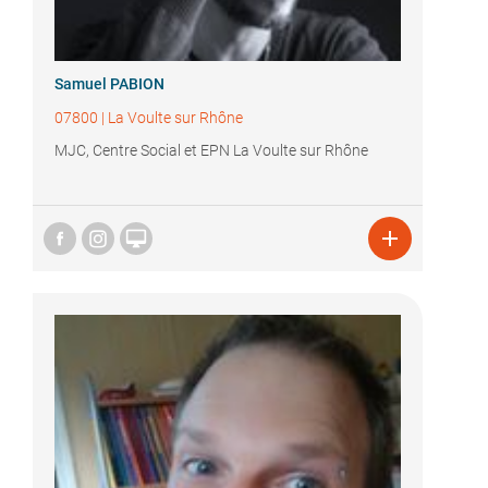
Samuel PABION
07800
|
La Voulte sur Rhône
MJC, Centre Social et EPN La Voulte sur Rhône

