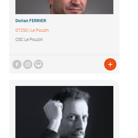
Dorian FERRIER
07250
|
Le Pouzin
CSC Le Pouzin

