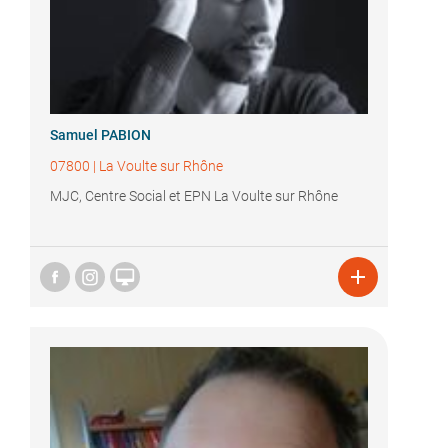
Samuel PABION
07800
|
La Voulte sur Rhône
MJC, Centre Social et EPN La Voulte sur Rhône

