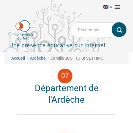
Aller

EN
au
contenu
principal
Une présence éducative sur Internet
Fil d'Ariane
Accueil
Ardèche
Camille SCOTTO DI VETTIMO
Département de
l'Ardèche