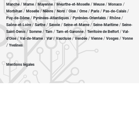
/
/
/
/
/
/
Manche
Marne
Mayenne
Meurthe-et-Moselle
Meuse
Monaco
/
/
/
/
/
/
/
/
Morbihan
Moselle
Nièvre
Nord
Oise
Orne
Paris
Pas-de-Calais
/
/
/
/
Puy-de-Dôme
Pyrénées-Atlantiques
Pyrénées-Orientales
Rhône
/
/
/
/
/
Saône-et-Loire
Sarthe
Savoie
Seine-et-Marne
Seine-Maritime
Seine-
/
/
/
/
/
Saint-Denis
Somme
Tarn
Tarn-et-Garonne
Territoire de Belfort
Val-
/
/
/
/
/
/
/
d'Oise
Val-de-Marne
Var
Vaucluse
Vendée
Vienne
Vosges
Yonne
/
Yvelines
Mentions légales