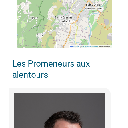
Leaflet
|
©
OpenStreetMap
contributors
Les Promeneurs aux
alentours