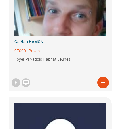
Gaëtan HAMON
07000
|
Privas
Foyer Privadois Habitat Jeunes

