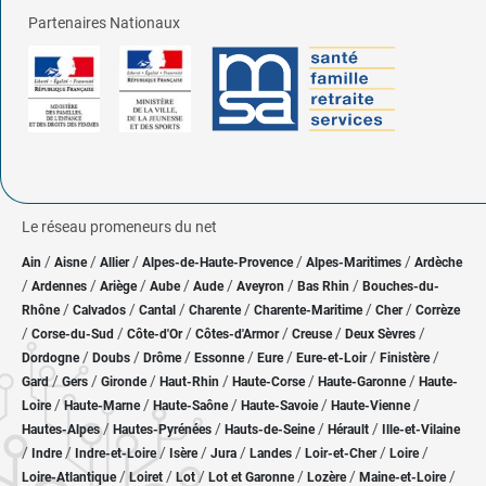
Partenaires Nationaux
Le réseau promeneurs du net
/
/
/
/
/
Ain
Aisne
Allier
Alpes-de-Haute-Provence
Alpes-Maritimes
Ardèche
/
/
/
/
/
/
/
Ardennes
Ariège
Aube
Aude
Aveyron
Bas Rhin
Bouches-du-
/
/
/
/
/
/
Rhône
Calvados
Cantal
Charente
Charente-Maritime
Cher
Corrèze
/
/
/
/
/
/
Corse-du-Sud
Côte-d'Or
Côtes-d'Armor
Creuse
Deux Sèvres
/
/
/
/
/
/
/
Dordogne
Doubs
Drôme
Essonne
Eure
Eure-et-Loir
Finistère
/
/
/
/
/
/
Gard
Gers
Gironde
Haut-Rhin
Haute-Corse
Haute-Garonne
Haute-
/
/
/
/
/
Loire
Haute-Marne
Haute-Saône
Haute-Savoie
Haute-Vienne
/
/
/
/
Hautes-Alpes
Hautes-Pyrénées
Hauts-de-Seine
Hérault
Ille-et-Vilaine
/
/
/
/
/
/
/
/
Indre
Indre-et-Loire
Isère
Jura
Landes
Loir-et-Cher
Loire
/
/
/
/
/
/
Loire-Atlantique
Loiret
Lot
Lot et Garonne
Lozère
Maine-et-Loire