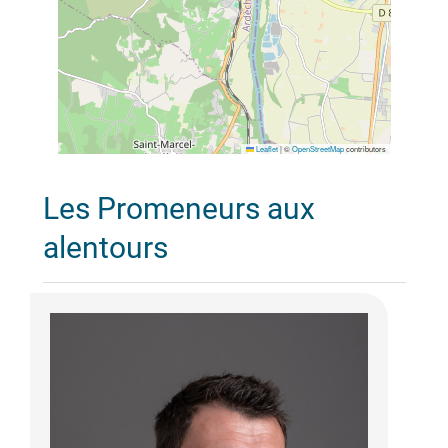
Leaflet
|
©
OpenStreetMap
contributors
Les Promeneurs aux
alentours