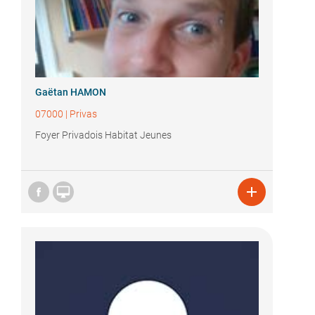
Gaëtan HAMON
07000
|
Privas
Foyer Privadois Habitat Jeunes

