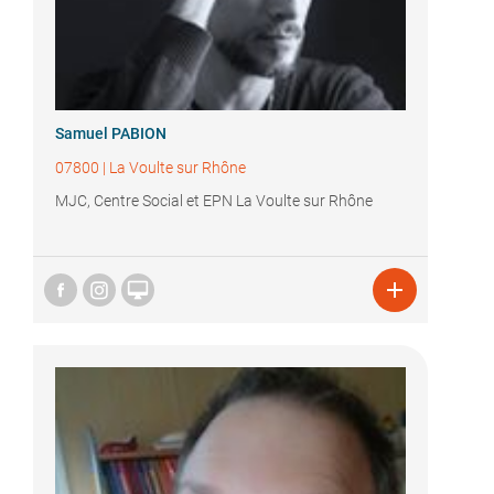
Samuel PABION
07800
|
La Voulte sur Rhône
MJC, Centre Social et EPN La Voulte sur Rhône

