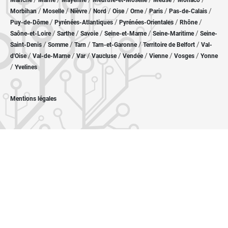
Manche
Marne
Mayenne
Meurthe-et-Moselle
Meuse
Monaco
/
/
/
/
/
/
/
/
Morbihan
Moselle
Nièvre
Nord
Oise
Orne
Paris
Pas-de-Calais
/
/
/
/
Puy-de-Dôme
Pyrénées-Atlantiques
Pyrénées-Orientales
Rhône
/
/
/
/
/
Saône-et-Loire
Sarthe
Savoie
Seine-et-Marne
Seine-Maritime
Seine-
/
/
/
/
/
Saint-Denis
Somme
Tarn
Tarn-et-Garonne
Territoire de Belfort
Val-
/
/
/
/
/
/
/
d'Oise
Val-de-Marne
Var
Vaucluse
Vendée
Vienne
Vosges
Yonne
/
Yvelines
Mentions légales