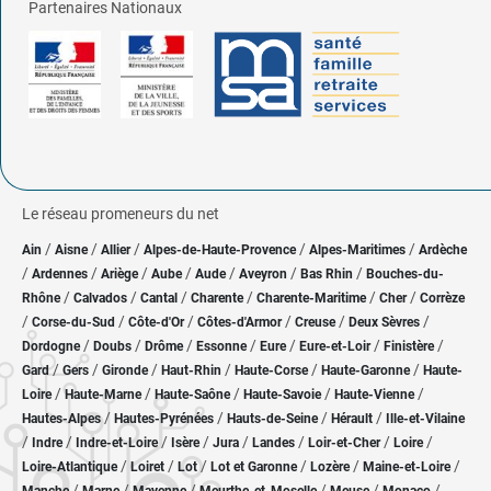
Partenaires Nationaux
Le réseau promeneurs du net
/
/
/
/
/
Ain
Aisne
Allier
Alpes-de-Haute-Provence
Alpes-Maritimes
Ardèche
/
/
/
/
/
/
/
Ardennes
Ariège
Aube
Aude
Aveyron
Bas Rhin
Bouches-du-
/
/
/
/
/
/
Rhône
Calvados
Cantal
Charente
Charente-Maritime
Cher
Corrèze
/
/
/
/
/
/
Corse-du-Sud
Côte-d'Or
Côtes-d'Armor
Creuse
Deux Sèvres
/
/
/
/
/
/
/
Dordogne
Doubs
Drôme
Essonne
Eure
Eure-et-Loir
Finistère
/
/
/
/
/
/
Gard
Gers
Gironde
Haut-Rhin
Haute-Corse
Haute-Garonne
Haute-
/
/
/
/
/
Loire
Haute-Marne
Haute-Saône
Haute-Savoie
Haute-Vienne
/
/
/
/
Hautes-Alpes
Hautes-Pyrénées
Hauts-de-Seine
Hérault
Ille-et-Vilaine
/
/
/
/
/
/
/
/
Indre
Indre-et-Loire
Isère
Jura
Landes
Loir-et-Cher
Loire
/
/
/
/
/
/
Loire-Atlantique
Loiret
Lot
Lot et Garonne
Lozère
Maine-et-Loire
/
/
/
/
/
/