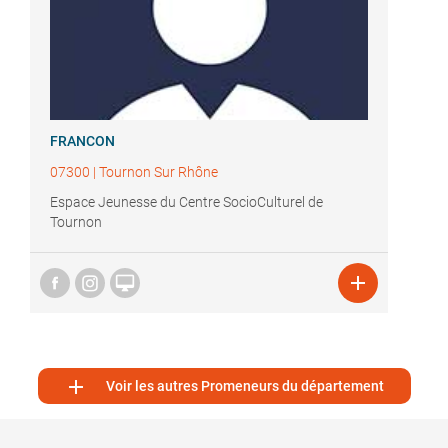
FRANCON
07300
|
Tournon Sur Rhône
Espace Jeunesse du Centre SocioCulturel de
Tournon



Voir les autres Promeneurs du département