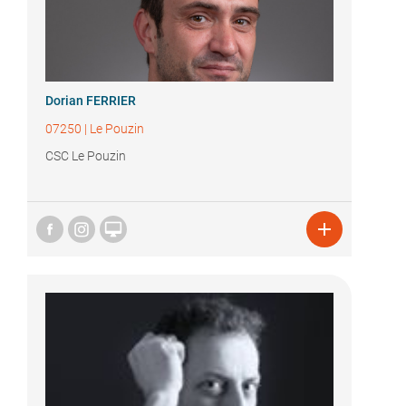
Dorian FERRIER
07250
|
Le Pouzin
CSC Le Pouzin

