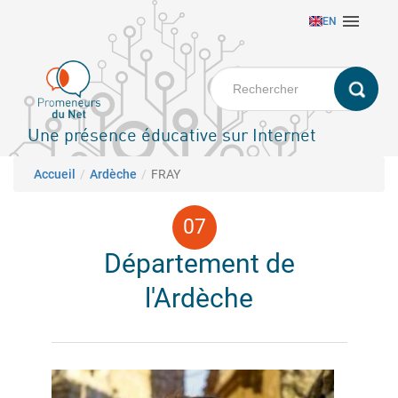
Aller

EN
au
contenu
principal
Une présence éducative sur Internet
Fil d'Ariane
Accueil
Ardèche
FRAY
Département de
l'Ardèche