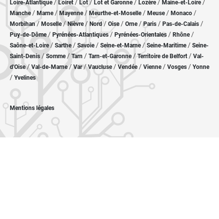
/
/
/
/
/
/
Loire-Atlantique
Loiret
Lot
Lot et Garonne
Lozère
Maine-et-Loire
/
/
/
/
/
/
Manche
Marne
Mayenne
Meurthe-et-Moselle
Meuse
Monaco
/
/
/
/
/
/
/
/
Morbihan
Moselle
Nièvre
Nord
Oise
Orne
Paris
Pas-de-Calais
/
/
/
/
Puy-de-Dôme
Pyrénées-Atlantiques
Pyrénées-Orientales
Rhône
/
/
/
/
/
Saône-et-Loire
Sarthe
Savoie
Seine-et-Marne
Seine-Maritime
Seine-
/
/
/
/
/
Saint-Denis
Somme
Tarn
Tarn-et-Garonne
Territoire de Belfort
Val-
/
/
/
/
/
/
/
d'Oise
Val-de-Marne
Var
Vaucluse
Vendée
Vienne
Vosges
Yonne
/
Yvelines
Mentions légales