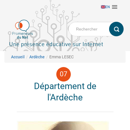
Aller

EN
au
contenu
principal
Une présence éducative sur Internet
Fil d'Ariane
Accueil
Ardèche
Emma LESEC
Département de
l'Ardèche