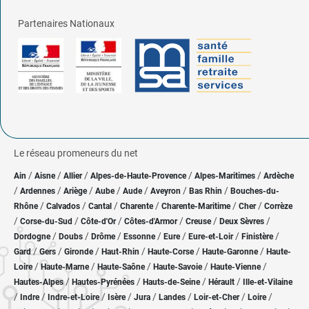
Partenaires Nationaux
Le réseau promeneurs du net
/
/
/
/
/
Ain
Aisne
Allier
Alpes-de-Haute-Provence
Alpes-Maritimes
Ardèche
/
/
/
/
/
/
/
Ardennes
Ariège
Aube
Aude
Aveyron
Bas Rhin
Bouches-du-
/
/
/
/
/
/
Rhône
Calvados
Cantal
Charente
Charente-Maritime
Cher
Corrèze
/
/
/
/
/
/
Corse-du-Sud
Côte-d'Or
Côtes-d'Armor
Creuse
Deux Sèvres
/
/
/
/
/
/
/
Dordogne
Doubs
Drôme
Essonne
Eure
Eure-et-Loir
Finistère
/
/
/
/
/
/
Gard
Gers
Gironde
Haut-Rhin
Haute-Corse
Haute-Garonne
Haute-
/
/
/
/
/
Loire
Haute-Marne
Haute-Saône
Haute-Savoie
Haute-Vienne
/
/
/
/
Hautes-Alpes
Hautes-Pyrénées
Hauts-de-Seine
Hérault
Ille-et-Vilaine
/
/
/
/
/
/
/
/
Indre
Indre-et-Loire
Isère
Jura
Landes
Loir-et-Cher
Loire