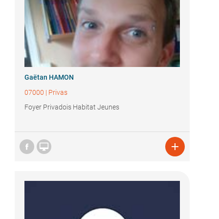
Gaëtan HAMON
07000
|
Privas
Foyer Privadois Habitat Jeunes

