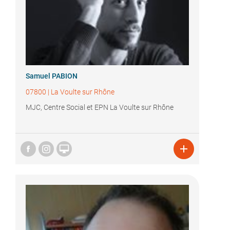
Samuel PABION
07800
|
La Voulte sur Rhône
MJC, Centre Social et EPN La Voulte sur Rhône

