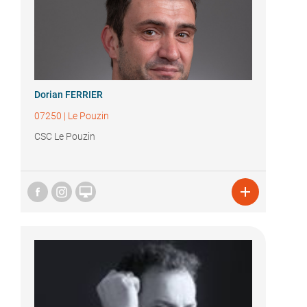
Dorian FERRIER
07250
|
Le Pouzin
CSC Le Pouzin

