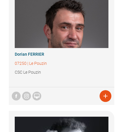
Dorian FERRIER
07250
|
Le Pouzin
CSC Le Pouzin

