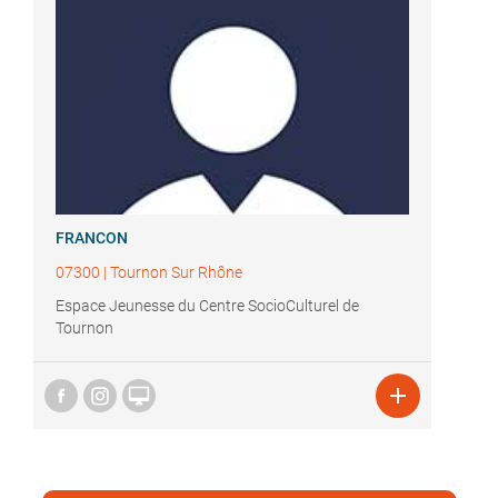
FRANCON
07300
|
Tournon Sur Rhône
Espace Jeunesse du Centre SocioCulturel de
Tournon

