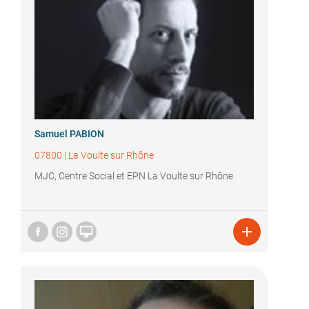
Samuel PABION
07800
|
La Voulte sur Rhône
MJC, Centre Social et EPN La Voulte sur Rhône

