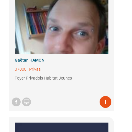
Gaëtan HAMON
07000
|
Privas
Foyer Privadois Habitat Jeunes

