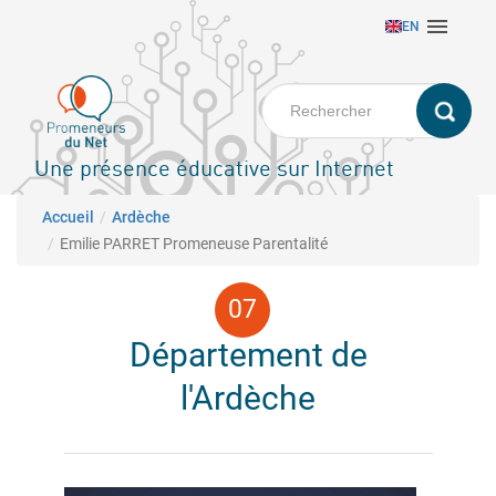
Aller

EN
au
contenu
principal
Une présence éducative sur Internet
Fil d'Ariane
Accueil
Ardèche
Emilie PARRET Promeneuse Parentalité
Département de
l'Ardèche