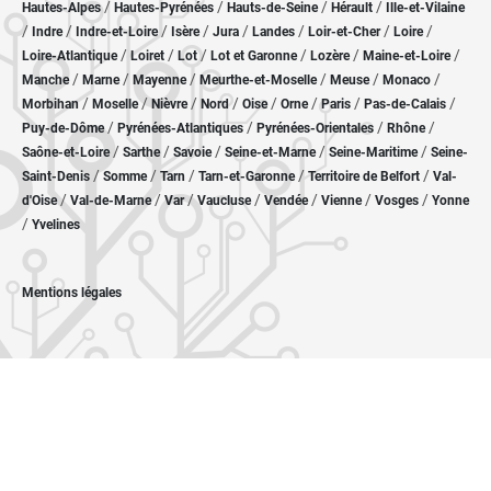
/
/
/
/
Hautes-Alpes
Hautes-Pyrénées
Hauts-de-Seine
Hérault
Ille-et-Vilaine
/
/
/
/
/
/
/
/
Indre
Indre-et-Loire
Isère
Jura
Landes
Loir-et-Cher
Loire
/
/
/
/
/
/
Loire-Atlantique
Loiret
Lot
Lot et Garonne
Lozère
Maine-et-Loire
/
/
/
/
/
/
Manche
Marne
Mayenne
Meurthe-et-Moselle
Meuse
Monaco
/
/
/
/
/
/
/
/
Morbihan
Moselle
Nièvre
Nord
Oise
Orne
Paris
Pas-de-Calais
/
/
/
/
Puy-de-Dôme
Pyrénées-Atlantiques
Pyrénées-Orientales
Rhône
/
/
/
/
/
Saône-et-Loire
Sarthe
Savoie
Seine-et-Marne
Seine-Maritime
Seine-
/
/
/
/
/
Saint-Denis
Somme
Tarn
Tarn-et-Garonne
Territoire de Belfort
Val-
/
/
/
/
/
/
/
d'Oise
Val-de-Marne
Var
Vaucluse
Vendée
Vienne
Vosges
Yonne
/
Yvelines
Mentions légales