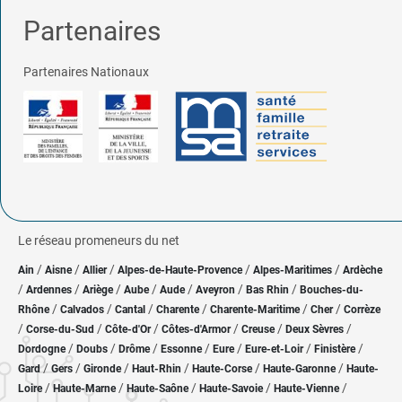
Partenaires
Partenaires Nationaux
Le réseau promeneurs du net
/
/
/
/
/
Ain
Aisne
Allier
Alpes-de-Haute-Provence
Alpes-Maritimes
Ardèche
/
/
/
/
/
/
/
Ardennes
Ariège
Aube
Aude
Aveyron
Bas Rhin
Bouches-du-
/
/
/
/
/
/
Rhône
Calvados
Cantal
Charente
Charente-Maritime
Cher
Corrèze
/
/
/
/
/
/
Corse-du-Sud
Côte-d'Or
Côtes-d'Armor
Creuse
Deux Sèvres
/
/
/
/
/
/
/
Dordogne
Doubs
Drôme
Essonne
Eure
Eure-et-Loir
Finistère
/
/
/
/
/
/
Gard
Gers
Gironde
Haut-Rhin
Haute-Corse
Haute-Garonne
Haute-
/
/
/
/
/
Loire
Haute-Marne
Haute-Saône
Haute-Savoie
Haute-Vienne