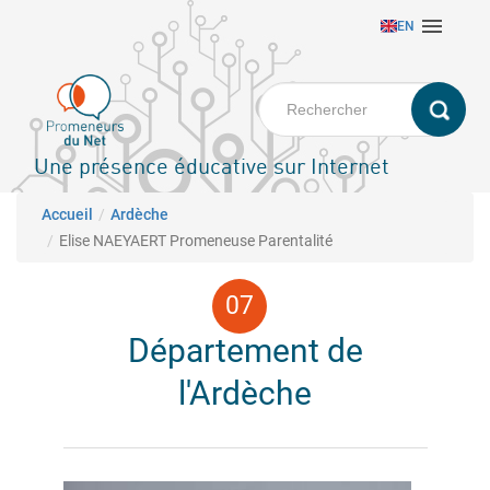
Aller

EN
au
contenu
principal
Une présence éducative sur Internet
Fil d'Ariane
Accueil
Ardèche
Elise NAEYAERT Promeneuse Parentalité
Département de
l'Ardèche