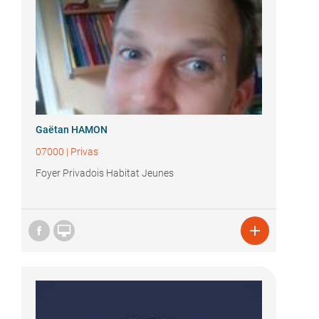
Gaëtan HAMON
07000
|
Privas
Foyer Privadois Habitat Jeunes

