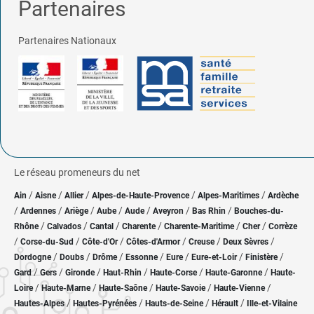
Partenaires
Partenaires Nationaux
Le réseau promeneurs du net
/
/
/
/
/
Ain
Aisne
Allier
Alpes-de-Haute-Provence
Alpes-Maritimes
Ardèche
/
/
/
/
/
/
/
Ardennes
Ariège
Aube
Aude
Aveyron
Bas Rhin
Bouches-du-
/
/
/
/
/
/
Rhône
Calvados
Cantal
Charente
Charente-Maritime
Cher
Corrèze
/
/
/
/
/
/
Corse-du-Sud
Côte-d'Or
Côtes-d'Armor
Creuse
Deux Sèvres
/
/
/
/
/
/
/
Dordogne
Doubs
Drôme
Essonne
Eure
Eure-et-Loir
Finistère
/
/
/
/
/
/
Gard
Gers
Gironde
Haut-Rhin
Haute-Corse
Haute-Garonne
Haute-
/
/
/
/
/
Loire
Haute-Marne
Haute-Saône
Haute-Savoie
Haute-Vienne
/
/
/
/
Hautes-Alpes
Hautes-Pyrénées
Hauts-de-Seine
Hérault
Ille-et-Vilaine