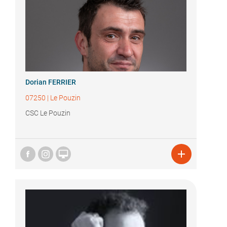
Dorian FERRIER
07250
|
Le Pouzin
CSC Le Pouzin

