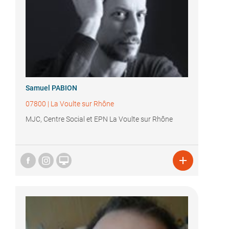
Samuel PABION
07800
|
La Voulte sur Rhône
MJC, Centre Social et EPN La Voulte sur Rhône

