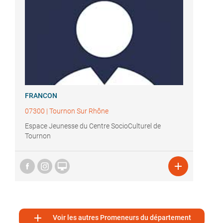
FRANCON
07300
|
Tournon Sur Rhône
Espace Jeunesse du Centre SocioCulturel de
Tournon



Voir les autres Promeneurs du département