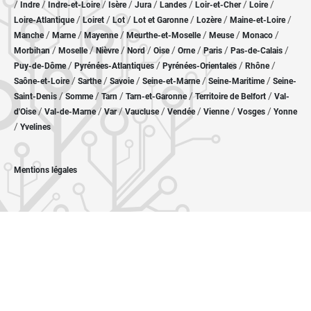
/
/
/
/
/
/
/
/
Indre
Indre-et-Loire
Isère
Jura
Landes
Loir-et-Cher
Loire
/
/
/
/
/
/
Loire-Atlantique
Loiret
Lot
Lot et Garonne
Lozère
Maine-et-Loire
/
/
/
/
/
/
Manche
Marne
Mayenne
Meurthe-et-Moselle
Meuse
Monaco
/
/
/
/
/
/
/
/
Morbihan
Moselle
Nièvre
Nord
Oise
Orne
Paris
Pas-de-Calais
/
/
/
/
Puy-de-Dôme
Pyrénées-Atlantiques
Pyrénées-Orientales
Rhône
/
/
/
/
/
Saône-et-Loire
Sarthe
Savoie
Seine-et-Marne
Seine-Maritime
Seine-
/
/
/
/
/
Saint-Denis
Somme
Tarn
Tarn-et-Garonne
Territoire de Belfort
Val-
/
/
/
/
/
/
/
d'Oise
Val-de-Marne
Var
Vaucluse
Vendée
Vienne
Vosges
Yonne
/
Yvelines
Mentions légales