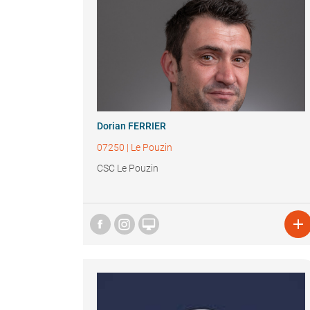
Dorian FERRIER
07250
|
Le Pouzin
CSC Le Pouzin

