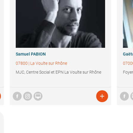
Samuel PABION
Gaët
07800
|
La Voulte sur Rhône
0700
MJC, Centre Social et EPN La Voulte sur Rhône
Foyer

