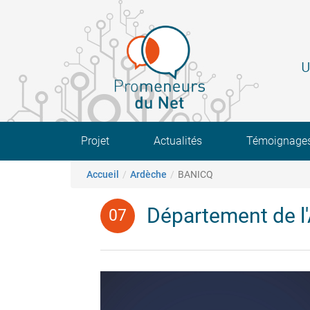
Aller
au
contenu
principal
U
Main navigation
Projet
Actualités
Témoignage
Fil d'Ariane
Accueil
Ardèche
BANICQ
Département de l