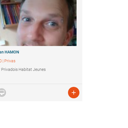
an HAMON
0
|
Privas
 Privadois Habitat Jeunes

