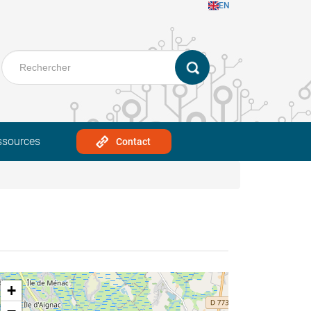
EN
ssources
Contact
+