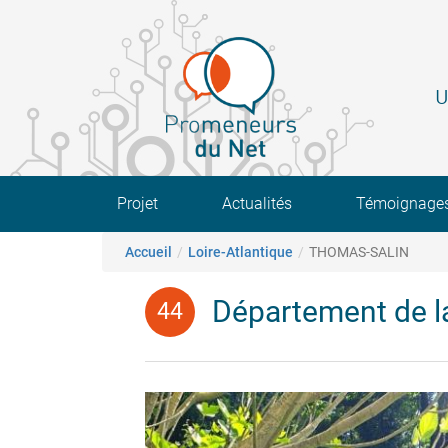
Aller
au
contenu
principal
U
Main navigation
Projet
Actualités
Témoignage
Fil d'Ariane
Accueil
Loire-Atlantique
THOMAS-SALIN
Département de la