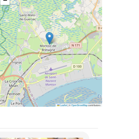
−
Leaflet
|
©
OpenStreetMap
contributors