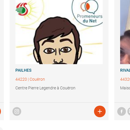
PAILHES
RIVA
44220
|
Couëron
4432
Centre Pierre Legendre à Couëron
Maiso
