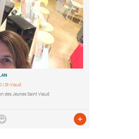
LAN
0
|
St-Viaud
n des Jeunes Saint Viaud

