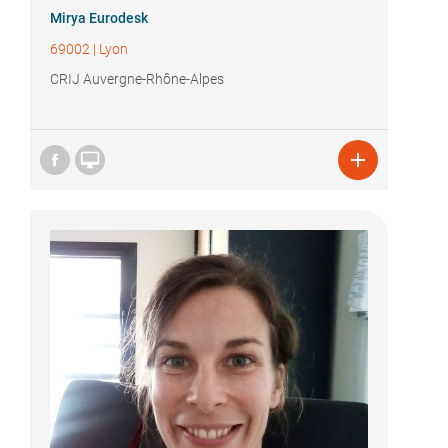
Mirya Eurodesk
69002
|
Lyon
CRIJ Auvergne-Rhône-Alpes

