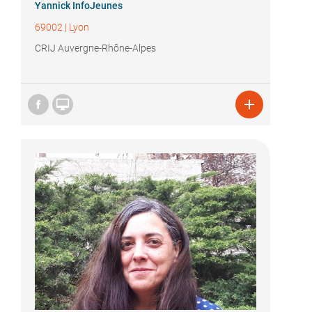
Yannick InfoJeunes
69002
|
Lyon
CRIJ Auvergne-Rhône-Alpes

