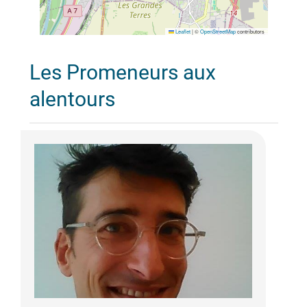
Leaflet
|
©
OpenStreetMap
contributors
Les Promeneurs aux
alentours