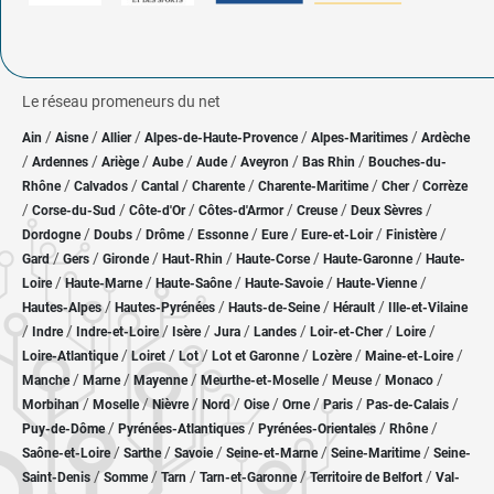
Le réseau promeneurs du net
/
/
/
/
/
Ain
Aisne
Allier
Alpes-de-Haute-Provence
Alpes-Maritimes
Ardèche
/
/
/
/
/
/
/
Ardennes
Ariège
Aube
Aude
Aveyron
Bas Rhin
Bouches-du-
/
/
/
/
/
/
Rhône
Calvados
Cantal
Charente
Charente-Maritime
Cher
Corrèze
/
/
/
/
/
/
Corse-du-Sud
Côte-d'Or
Côtes-d'Armor
Creuse
Deux Sèvres
/
/
/
/
/
/
/
Dordogne
Doubs
Drôme
Essonne
Eure
Eure-et-Loir
Finistère
/
/
/
/
/
/
Gard
Gers
Gironde
Haut-Rhin
Haute-Corse
Haute-Garonne
Haute-
/
/
/
/
/
Loire
Haute-Marne
Haute-Saône
Haute-Savoie
Haute-Vienne
/
/
/
/
Hautes-Alpes
Hautes-Pyrénées
Hauts-de-Seine
Hérault
Ille-et-Vilaine
/
/
/
/
/
/
/
/
Indre
Indre-et-Loire
Isère
Jura
Landes
Loir-et-Cher
Loire
/
/
/
/
/
/
Loire-Atlantique
Loiret
Lot
Lot et Garonne
Lozère
Maine-et-Loire
/
/
/
/
/
/
Manche
Marne
Mayenne
Meurthe-et-Moselle
Meuse
Monaco
/
/
/
/
/
/
/
/
Morbihan
Moselle
Nièvre
Nord
Oise
Orne
Paris
Pas-de-Calais
/
/
/
/
Puy-de-Dôme
Pyrénées-Atlantiques
Pyrénées-Orientales
Rhône
/
/
/
/
/
Saône-et-Loire
Sarthe
Savoie
Seine-et-Marne
Seine-Maritime
Seine-
/
/
/
/
/
Saint-Denis
Somme
Tarn
Tarn-et-Garonne
Territoire de Belfort
Val-