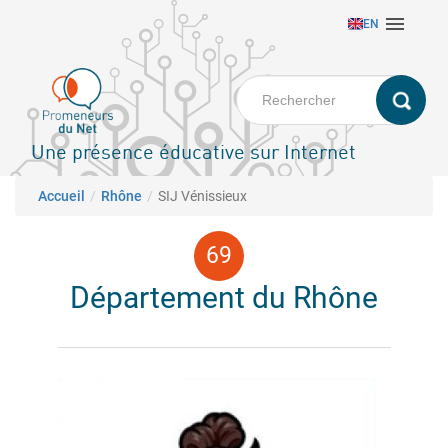
Aller

EN
au
contenu
principal
Une présence éducative sur Internet
Fil d'Ariane
Accueil
Rhône
SIJ Vénissieux
Département du Rhône