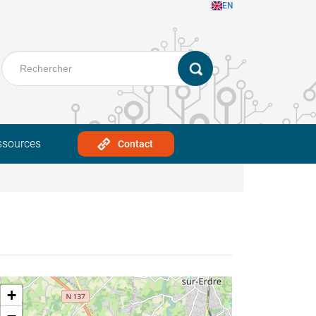
EN
ssources
Contact
+