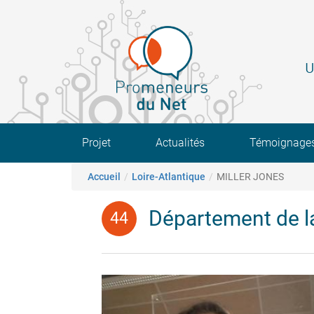
Aller
au
contenu
principal
U
Main navigation
Projet
Actualités
Témoignage
Fil d'Ariane
Accueil
Loire-Atlantique
MILLER JONES
Département de la