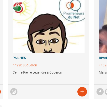
PAILHES
RIVA
44220
|
Couëron
4432
Centre Pierre Legendre à Couëron
Maiso
