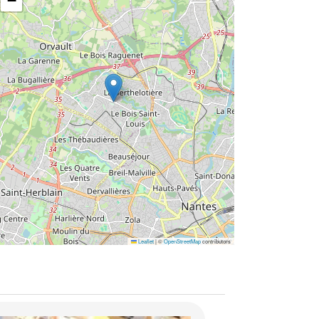
−
Leaflet
|
©
OpenStreetMap
contributors