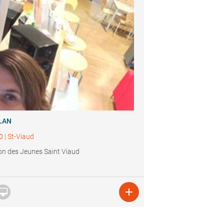
LAN
0
|
St-Viaud
n des Jeunes Saint Viaud

