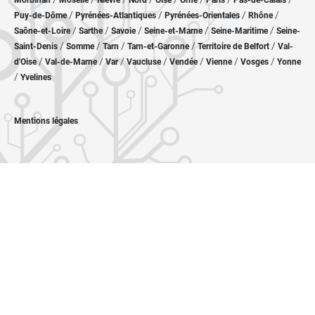
Morbihan
Moselle
Nièvre
Nord
Oise
Orne
Paris
Pas-de-Calais
/
/
/
/
Puy-de-Dôme
Pyrénées-Atlantiques
Pyrénées-Orientales
Rhône
/
/
/
/
/
Saône-et-Loire
Sarthe
Savoie
Seine-et-Marne
Seine-Maritime
Seine-
/
/
/
/
/
Saint-Denis
Somme
Tarn
Tarn-et-Garonne
Territoire de Belfort
Val-
/
/
/
/
/
/
/
d'Oise
Val-de-Marne
Var
Vaucluse
Vendée
Vienne
Vosges
Yonne
/
Yvelines
Mentions légales