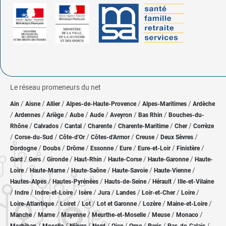
Le réseau promeneurs du net
/
/
/
/
/
Ain
Aisne
Allier
Alpes-de-Haute-Provence
Alpes-Maritimes
Ardèche
/
/
/
/
/
/
/
Ardennes
Ariège
Aube
Aude
Aveyron
Bas Rhin
Bouches-du-
/
/
/
/
/
/
Rhône
Calvados
Cantal
Charente
Charente-Maritime
Cher
Corrèze
/
/
/
/
/
/
Corse-du-Sud
Côte-d'Or
Côtes-d'Armor
Creuse
Deux Sèvres
/
/
/
/
/
/
/
Dordogne
Doubs
Drôme
Essonne
Eure
Eure-et-Loir
Finistère
/
/
/
/
/
/
Gard
Gers
Gironde
Haut-Rhin
Haute-Corse
Haute-Garonne
Haute-
/
/
/
/
/
Loire
Haute-Marne
Haute-Saône
Haute-Savoie
Haute-Vienne
/
/
/
/
Hautes-Alpes
Hautes-Pyrénées
Hauts-de-Seine
Hérault
Ille-et-Vilaine
/
/
/
/
/
/
/
/
Indre
Indre-et-Loire
Isère
Jura
Landes
Loir-et-Cher
Loire
/
/
/
/
/
/
Loire-Atlantique
Loiret
Lot
Lot et Garonne
Lozère
Maine-et-Loire
/
/
/
/
/
/
Manche
Marne
Mayenne
Meurthe-et-Moselle
Meuse
Monaco
/
/
/
/
/
/
/
/