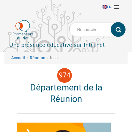
Aller

EN
au
contenu
principal
Une présence éducative sur Internet
Fil d'Ariane
Accueil
Réunion
Issa
Département de la
Réunion