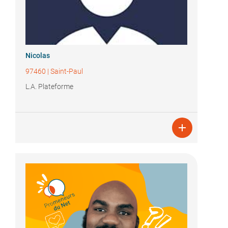
Nicolas
97460
|
Saint-Paul
L.A. Plateforme
