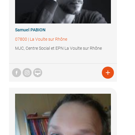
Samuel PABION
07800
|
La Voulte sur Rhône
MJC, Centre Social et EPN La Voulte sur Rhône

