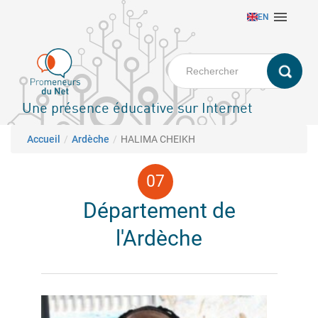
Aller

EN
au
contenu
principal
Une présence éducative sur Internet
Fil d'Ariane
Accueil
Ardèche
HALIMA CHEIKH
Département de
l'Ardèche