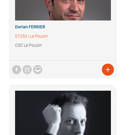
Dorian FERRIER
07250
|
Le Pouzin
CSC Le Pouzin

