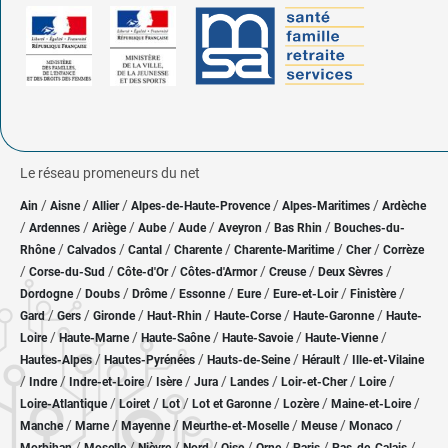
Le réseau promeneurs du net
/
/
/
/
/
Ain
Aisne
Allier
Alpes-de-Haute-Provence
Alpes-Maritimes
Ardèche
/
/
/
/
/
/
/
Ardennes
Ariège
Aube
Aude
Aveyron
Bas Rhin
Bouches-du-
/
/
/
/
/
/
Rhône
Calvados
Cantal
Charente
Charente-Maritime
Cher
Corrèze
/
/
/
/
/
/
Corse-du-Sud
Côte-d'Or
Côtes-d'Armor
Creuse
Deux Sèvres
/
/
/
/
/
/
/
Dordogne
Doubs
Drôme
Essonne
Eure
Eure-et-Loir
Finistère
/
/
/
/
/
/
Gard
Gers
Gironde
Haut-Rhin
Haute-Corse
Haute-Garonne
Haute-
/
/
/
/
/
Loire
Haute-Marne
Haute-Saône
Haute-Savoie
Haute-Vienne
/
/
/
/
Hautes-Alpes
Hautes-Pyrénées
Hauts-de-Seine
Hérault
Ille-et-Vilaine
/
/
/
/
/
/
/
/
Indre
Indre-et-Loire
Isère
Jura
Landes
Loir-et-Cher
Loire
/
/
/
/
/
/
Loire-Atlantique
Loiret
Lot
Lot et Garonne
Lozère
Maine-et-Loire
/
/
/
/
/
/
Manche
Marne
Mayenne
Meurthe-et-Moselle
Meuse
Monaco
/
/
/
/
/
/
/
/