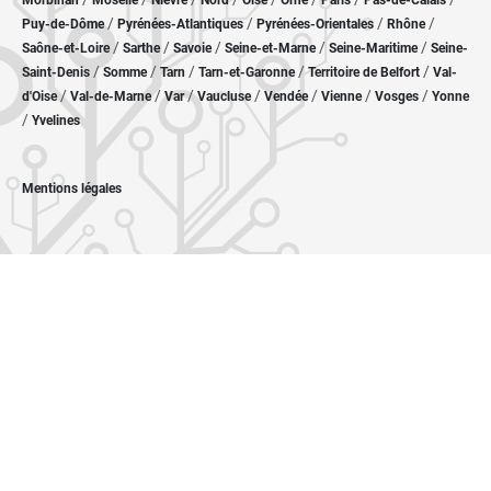
Morbihan
Moselle
Nièvre
Nord
Oise
Orne
Paris
Pas-de-Calais
/
/
/
/
Puy-de-Dôme
Pyrénées-Atlantiques
Pyrénées-Orientales
Rhône
/
/
/
/
/
Saône-et-Loire
Sarthe
Savoie
Seine-et-Marne
Seine-Maritime
Seine-
/
/
/
/
/
Saint-Denis
Somme
Tarn
Tarn-et-Garonne
Territoire de Belfort
Val-
/
/
/
/
/
/
/
d'Oise
Val-de-Marne
Var
Vaucluse
Vendée
Vienne
Vosges
Yonne
/
Yvelines
Mentions légales