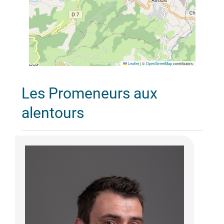
Leaflet
|
©
OpenStreetMap
contributors
Les Promeneurs aux
alentours