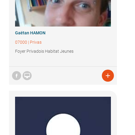
Gaëtan HAMON
07000
|
Privas
Foyer Privadois Habitat Jeunes

