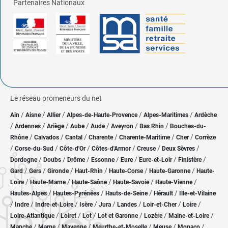
Partenaires Nationaux
Le réseau promeneurs du net
/
/
/
/
/
Ain
Aisne
Allier
Alpes-de-Haute-Provence
Alpes-Maritimes
Ardèche
/
/
/
/
/
/
/
Ardennes
Ariège
Aube
Aude
Aveyron
Bas Rhin
Bouches-du-
/
/
/
/
/
/
Rhône
Calvados
Cantal
Charente
Charente-Maritime
Cher
Corrèze
/
/
/
/
/
/
Corse-du-Sud
Côte-d'Or
Côtes-d'Armor
Creuse
Deux Sèvres
/
/
/
/
/
/
/
Dordogne
Doubs
Drôme
Essonne
Eure
Eure-et-Loir
Finistère
/
/
/
/
/
/
Gard
Gers
Gironde
Haut-Rhin
Haute-Corse
Haute-Garonne
Haute-
/
/
/
/
/
Loire
Haute-Marne
Haute-Saône
Haute-Savoie
Haute-Vienne
/
/
/
/
Hautes-Alpes
Hautes-Pyrénées
Hauts-de-Seine
Hérault
Ille-et-Vilaine
/
/
/
/
/
/
/
/
Indre
Indre-et-Loire
Isère
Jura
Landes
Loir-et-Cher
Loire
/
/
/
/
/
/
Loire-Atlantique
Loiret
Lot
Lot et Garonne
Lozère
Maine-et-Loire
/
/
/
/
/
/
Manche
Marne
Mayenne
Meurthe-et-Moselle
Meuse
Monaco