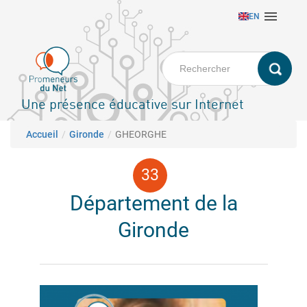
Aller

EN
au
contenu
principal
Une présence éducative sur Internet
Fil d'Ariane
Accueil
Gironde
GHEORGHE
Département de la
Gironde