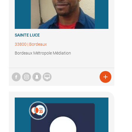
SAINTE LUCE
33800
|
Bordeaux
Bordeaux Métropole Médiation

