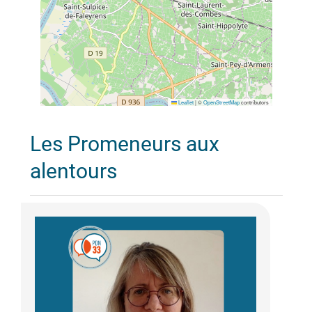
Leaflet
|
©
OpenStreetMap
contributors
Les Promeneurs aux
alentours