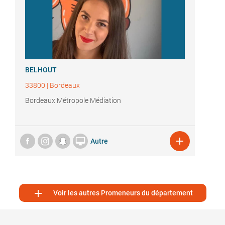
BELHOUT
33800
|
Bordeaux
Bordeaux Métropole Médiation


Autre

Voir les autres Promeneurs du département