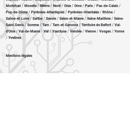
/
/
/
/
/
/
/
/
Morbihan
Moselle
Nièvre
Nord
Oise
Orne
Paris
Pas-de-Calais
/
/
/
/
Puy-de-Dôme
Pyrénées-Atlantiques
Pyrénées-Orientales
Rhône
/
/
/
/
/
Saône-et-Loire
Sarthe
Savoie
Seine-et-Marne
Seine-Maritime
Seine-
/
/
/
/
/
Saint-Denis
Somme
Tarn
Tarn-et-Garonne
Territoire de Belfort
Val-
/
/
/
/
/
/
/
d'Oise
Val-de-Marne
Var
Vaucluse
Vendée
Vienne
Vosges
Yonne
/
Yvelines
Mentions légales