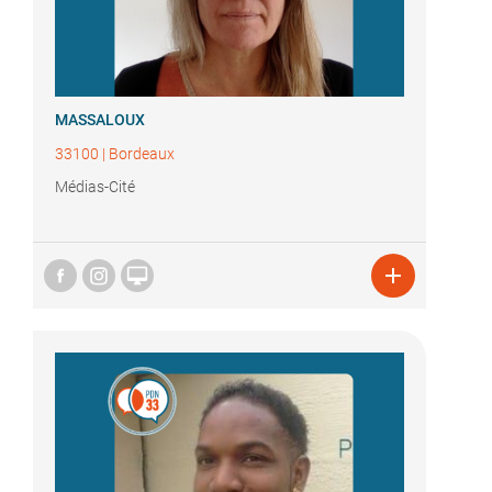
MASSALOUX
33100
|
Bordeaux
Médias-Cité

