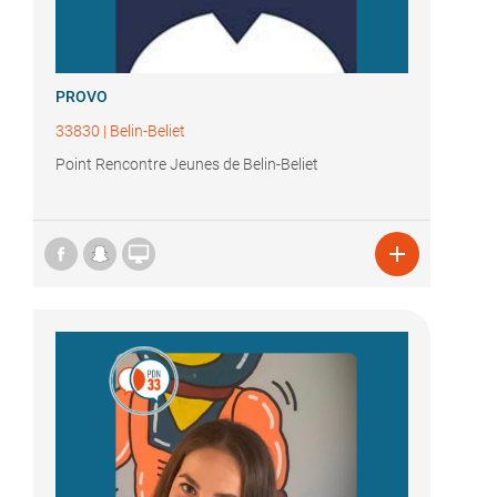
PROVO
33830
|
Belin-Beliet
Point Rencontre Jeunes de Belin-Beliet

