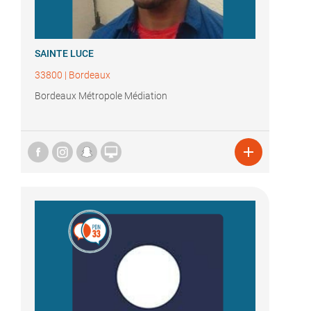
SAINTE LUCE
33800
|
Bordeaux
Bordeaux Métropole Médiation

