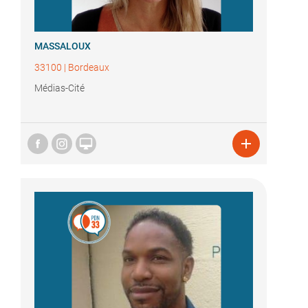
MASSALOUX
33100
|
Bordeaux
Médias-Cité

