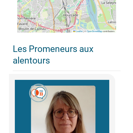
Leaflet
|
©
OpenStreetMap
contributors
Les Promeneurs aux
alentours