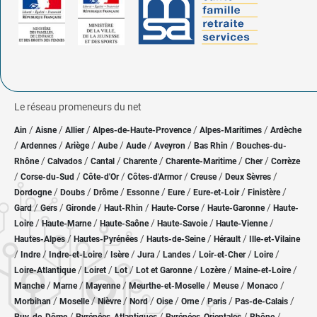
Le réseau promeneurs du net
/
/
/
/
/
Ain
Aisne
Allier
Alpes-de-Haute-Provence
Alpes-Maritimes
Ardèche
/
/
/
/
/
/
/
Ardennes
Ariège
Aube
Aude
Aveyron
Bas Rhin
Bouches-du-
/
/
/
/
/
/
Rhône
Calvados
Cantal
Charente
Charente-Maritime
Cher
Corrèze
/
/
/
/
/
/
Corse-du-Sud
Côte-d'Or
Côtes-d'Armor
Creuse
Deux Sèvres
/
/
/
/
/
/
/
Dordogne
Doubs
Drôme
Essonne
Eure
Eure-et-Loir
Finistère
/
/
/
/
/
/
Gard
Gers
Gironde
Haut-Rhin
Haute-Corse
Haute-Garonne
Haute-
/
/
/
/
/
Loire
Haute-Marne
Haute-Saône
Haute-Savoie
Haute-Vienne
/
/
/
/
Hautes-Alpes
Hautes-Pyrénées
Hauts-de-Seine
Hérault
Ille-et-Vilaine
/
/
/
/
/
/
/
/
Indre
Indre-et-Loire
Isère
Jura
Landes
Loir-et-Cher
Loire
/
/
/
/
/
/
Loire-Atlantique
Loiret
Lot
Lot et Garonne
Lozère
Maine-et-Loire
/
/
/
/
/
/
Manche
Marne
Mayenne
Meurthe-et-Moselle
Meuse
Monaco
/
/
/
/
/
/
/
/
Morbihan
Moselle
Nièvre
Nord
Oise
Orne
Paris
Pas-de-Calais
/
/
/
/