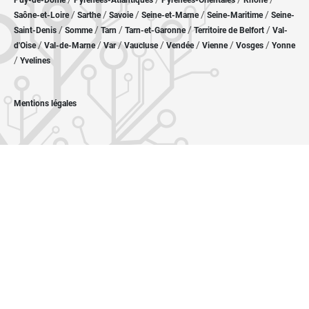
Puy-de-Dôme
Pyrénées-Atlantiques
Pyrénées-Orientales
Rhône
/
/
/
/
/
Saône-et-Loire
Sarthe
Savoie
Seine-et-Marne
Seine-Maritime
Seine-
/
/
/
/
/
Saint-Denis
Somme
Tarn
Tarn-et-Garonne
Territoire de Belfort
Val-
/
/
/
/
/
/
/
d'Oise
Val-de-Marne
Var
Vaucluse
Vendée
Vienne
Vosges
Yonne
/
Yvelines
Mentions légales