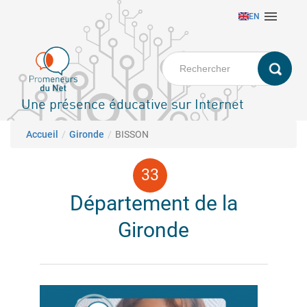
Aller

EN
au
contenu
principal
Une présence éducative sur Internet
Fil d'Ariane
Accueil
Gironde
BISSON
Département de la
Gironde