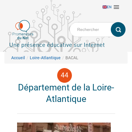
Aller

EN
au
contenu
principal
Une présence éducative sur Internet
Fil d'Ariane
Accueil
Loire-Atlantique
BACAL
Département de la Loire-
Atlantique