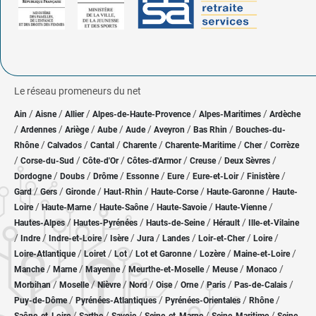
Le réseau promeneurs du net
/
/
/
/
/
Ain
Aisne
Allier
Alpes-de-Haute-Provence
Alpes-Maritimes
Ardèche
/
/
/
/
/
/
/
Ardennes
Ariège
Aube
Aude
Aveyron
Bas Rhin
Bouches-du-
/
/
/
/
/
/
Rhône
Calvados
Cantal
Charente
Charente-Maritime
Cher
Corrèze
/
/
/
/
/
/
Corse-du-Sud
Côte-d'Or
Côtes-d'Armor
Creuse
Deux Sèvres
/
/
/
/
/
/
/
Dordogne
Doubs
Drôme
Essonne
Eure
Eure-et-Loir
Finistère
/
/
/
/
/
/
Gard
Gers
Gironde
Haut-Rhin
Haute-Corse
Haute-Garonne
Haute-
/
/
/
/
/
Loire
Haute-Marne
Haute-Saône
Haute-Savoie
Haute-Vienne
/
/
/
/
Hautes-Alpes
Hautes-Pyrénées
Hauts-de-Seine
Hérault
Ille-et-Vilaine
/
/
/
/
/
/
/
/
Indre
Indre-et-Loire
Isère
Jura
Landes
Loir-et-Cher
Loire
/
/
/
/
/
/
Loire-Atlantique
Loiret
Lot
Lot et Garonne
Lozère
Maine-et-Loire
/
/
/
/
/
/
Manche
Marne
Mayenne
Meurthe-et-Moselle
Meuse
Monaco
/
/
/
/
/
/
/
/
Morbihan
Moselle
Nièvre
Nord
Oise
Orne
Paris
Pas-de-Calais
/
/
/
/
Puy-de-Dôme
Pyrénées-Atlantiques
Pyrénées-Orientales
Rhône
/
/
/
/
/