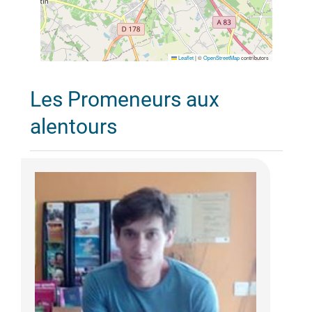
Leaflet
|
©
OpenStreetMap
contributors
Les Promeneurs aux
alentours