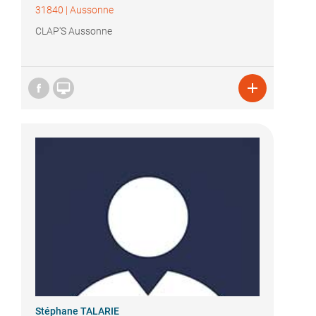
31840
|
Aussonne
CLAP'S Aussonne


Stéphane TALARIE