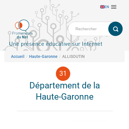
Aller

EN
au
contenu
principal
Une présence éducative sur Internet
Fil d'Ariane
Accueil
Haute-Garonne
ALLISOUTIN
Département de la
Haute-Garonne