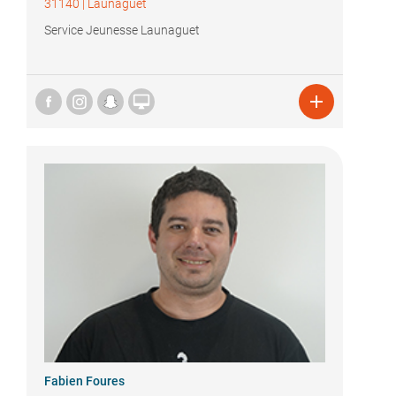
31140
|
Launaguet
Service Jeunesse Launaguet


Fabien Foures