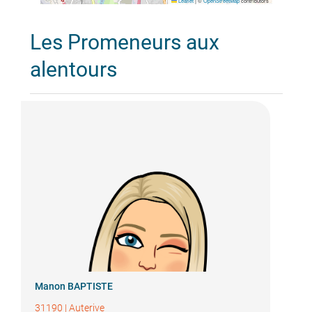
Leaflet
|
©
OpenStreetMap
contributors
Les Promeneurs aux
alentours
Manon BAPTISTE
31190
|
Auterive