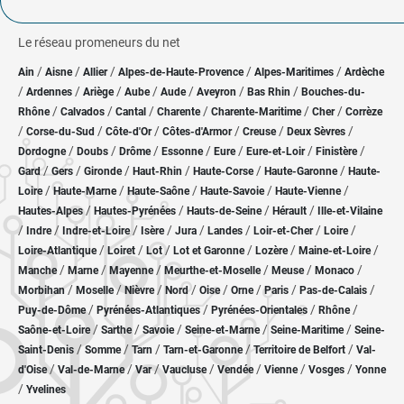
Le réseau promeneurs du net
/
/
/
/
/
Ain
Aisne
Allier
Alpes-de-Haute-Provence
Alpes-Maritimes
Ardèche
/
/
/
/
/
/
/
Ardennes
Ariège
Aube
Aude
Aveyron
Bas Rhin
Bouches-du-
/
/
/
/
/
/
Rhône
Calvados
Cantal
Charente
Charente-Maritime
Cher
Corrèze
/
/
/
/
/
/
Corse-du-Sud
Côte-d'Or
Côtes-d'Armor
Creuse
Deux Sèvres
/
/
/
/
/
/
/
Dordogne
Doubs
Drôme
Essonne
Eure
Eure-et-Loir
Finistère
/
/
/
/
/
/
Gard
Gers
Gironde
Haut-Rhin
Haute-Corse
Haute-Garonne
Haute-
/
/
/
/
/
Loire
Haute-Marne
Haute-Saône
Haute-Savoie
Haute-Vienne
/
/
/
/
Hautes-Alpes
Hautes-Pyrénées
Hauts-de-Seine
Hérault
Ille-et-Vilaine
/
/
/
/
/
/
/
/
Indre
Indre-et-Loire
Isère
Jura
Landes
Loir-et-Cher
Loire
/
/
/
/
/
/
Loire-Atlantique
Loiret
Lot
Lot et Garonne
Lozère
Maine-et-Loire
/
/
/
/
/
/
Manche
Marne
Mayenne
Meurthe-et-Moselle
Meuse
Monaco
/
/
/
/
/
/
/
/
Morbihan
Moselle
Nièvre
Nord
Oise
Orne
Paris
Pas-de-Calais
/
/
/
/
Puy-de-Dôme
Pyrénées-Atlantiques
Pyrénées-Orientales
Rhône
/
/
/
/
/
Saône-et-Loire
Sarthe
Savoie
Seine-et-Marne
Seine-Maritime
Seine-
/
/
/
/
/
Saint-Denis
Somme
Tarn
Tarn-et-Garonne
Territoire de Belfort
Val-
/
/
/
/
/
/
/
d'Oise
Val-de-Marne
Var
Vaucluse
Vendée
Vienne
Vosges
Yonne
/
Yvelines