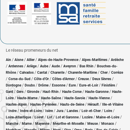
Le réseau promeneurs du net
/
/
/
/
/
Ain
Aisne
Allier
Alpes-de-Haute-Provence
Alpes-Maritimes
Ardèche
/
/
/
/
/
/
/
Ardennes
Ariège
Aube
Aude
Aveyron
Bas Rhin
Bouches-du-
/
/
/
/
/
/
Rhône
Calvados
Cantal
Charente
Charente-Maritime
Cher
Corrèze
/
/
/
/
/
/
Corse-du-Sud
Côte-d'Or
Côtes-d'Armor
Creuse
Deux Sèvres
/
/
/
/
/
/
/
Dordogne
Doubs
Drôme
Essonne
Eure
Eure-et-Loir
Finistère
/
/
/
/
/
/
Gard
Gers
Gironde
Haut-Rhin
Haute-Corse
Haute-Garonne
Haute-
/
/
/
/
/
Loire
Haute-Marne
Haute-Saône
Haute-Savoie
Haute-Vienne
/
/
/
/
Hautes-Alpes
Hautes-Pyrénées
Hauts-de-Seine
Hérault
Ille-et-Vilaine
/
/
/
/
/
/
/
/
Indre
Indre-et-Loire
Isère
Jura
Landes
Loir-et-Cher
Loire
/
/
/
/
/
/
Loire-Atlantique
Loiret
Lot
Lot et Garonne
Lozère
Maine-et-Loire
/
/
/
/
/
/
Manche
Marne
Mayenne
Meurthe-et-Moselle
Meuse
Monaco
/
/
/
/
/
/
/
/