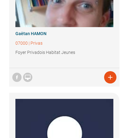
Gaëtan HAMON
07000
|
Privas
Foyer Privadois Habitat Jeunes

