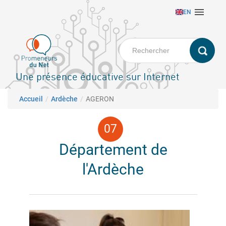
Aller

EN
au
contenu
principal
Une présence éducative sur Internet
Fil d'Ariane
Accueil
Ardèche
AGERON
Département de
l'Ardèche