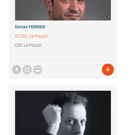
Dorian FERRIER
07250
|
Le Pouzin
CSC Le Pouzin

