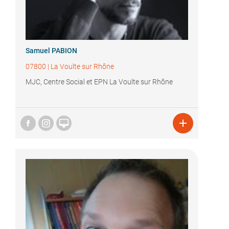
Samuel PABION
07800
|
La Voulte sur Rhône
MJC, Centre Social et EPN La Voulte sur Rhône

