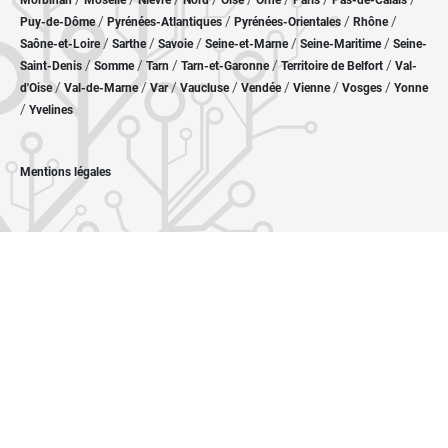
Morbihan
Moselle
Nièvre
Nord
Oise
Orne
Paris
Pas-de-Calais
/
/
/
/
Puy-de-Dôme
Pyrénées-Atlantiques
Pyrénées-Orientales
Rhône
/
/
/
/
/
Saône-et-Loire
Sarthe
Savoie
Seine-et-Marne
Seine-Maritime
Seine-
/
/
/
/
/
Saint-Denis
Somme
Tarn
Tarn-et-Garonne
Territoire de Belfort
Val-
/
/
/
/
/
/
/
d'Oise
Val-de-Marne
Var
Vaucluse
Vendée
Vienne
Vosges
Yonne
/
Yvelines
Mentions légales