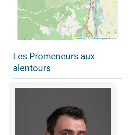
Leaflet
|
©
OpenStreetMap
contributors
Les Promeneurs aux
alentours